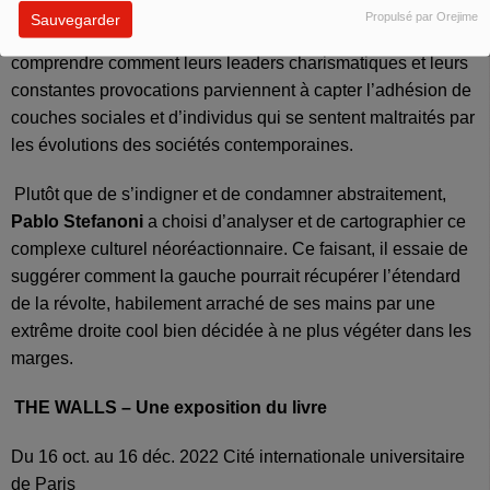
Cet essai vif et documenté nous montre pourquoi il est
Propulsé par Orejime
Sauvegarder
grand temps de les prendre au sérieux. Et permet de
comprendre comment leurs leaders charismatiques et leurs
constantes provocations parviennent à capter l’adhésion de
couches sociales et d’individus qui se sentent maltraités par
les évolutions des sociétés contemporaines.
Plutôt que de s’indigner et de condamner abstraitement,
Pablo Stefanoni
a choisi d’analyser et de cartographier ce
complexe culturel néoréactionnaire. Ce faisant, il essaie de
suggérer comment la gauche pourrait récupérer l’étendard
de la révolte, habilement arraché de ses mains par une
extrême droite cool bien décidée à ne plus végéter dans les
marges.
THE WALLS – Une exposition du livre
Du 16 oct. au 16 déc. 2022 Cité internationale universitaire
de Paris