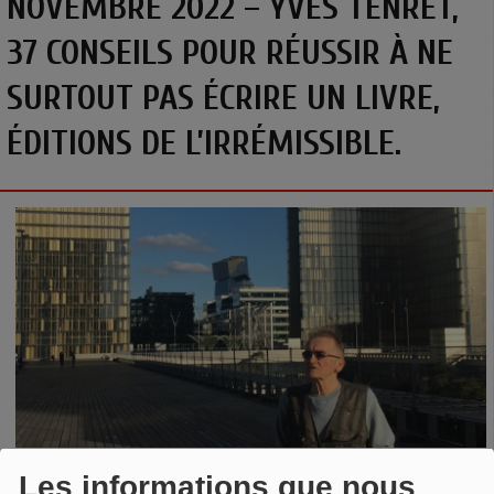
NOVEMBRE 2022 – YVES TENRET,
37 CONSEILS POUR RÉUSSIR À NE
SURTOUT PAS ÉCRIRE UN LIVRE,
ÉDITIONS DE L’IRRÉMISSIBLE.
Les informations que nous
Yves Tenret
,
37 CONSEILS POUR RÉUSSIR À