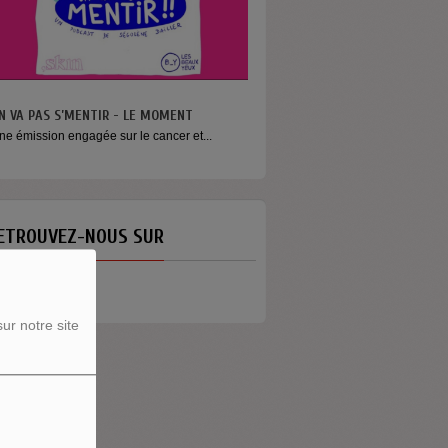
N VA PAS S’MENTIR - LE MOMENT
ne émission engagée sur le cancer et...
ETROUVEZ-NOUS SUR
ur notre site