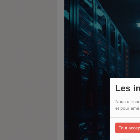
Les i
Nous utiliso
et pour amél
Tout accep