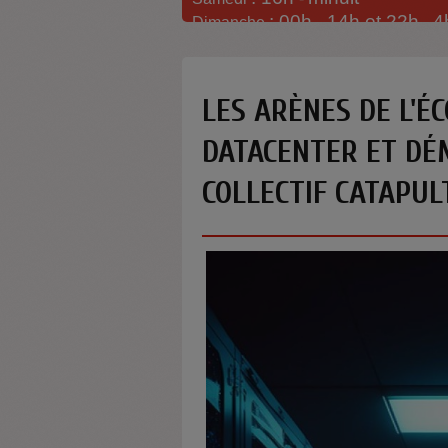
: 00h -
14h et 22h
4
Dimanche
-
LES ARÈNES DE L'ÉC
DATACENTER ET DÉ
COLLECTIF CATAPUL