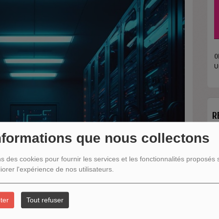
O
U
R
nformations que nous collectons
ns des cookies pour fournir les services et les fonctionnalités proposés s
iorer l'expérience de nos utilisateurs.
ter
Tout refuser