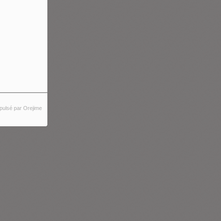
pulsé par Orejime