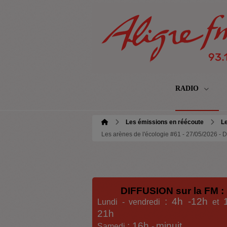
RADIO
Les émissions en réécoute
Le
Les arènes de l'écologie #61 - 27/05/2026 - D
DIFFUSION sur la FM :
: 4h -12h
Lundi - vendredi
et
21h
: 16h
minuit
Samedi
-