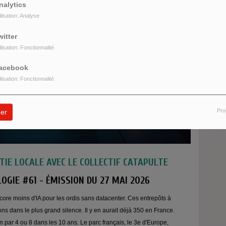
nalytics
ilisation: Analyse
witter
ilisation: Fonctionnalité
acebook
ilisation: Fonctionnalité
Pro
er
IE LOCALE AVEC LE COLLECTIF CATAPULTE
LOGIE #61 - ÉMISSION DU 27 MAI 2026
core moins d'IA pour les ordis sans datacenter. Ces entrepôts à
dans le plus grand silence. Il y en aurait déjà 350 en France.
par 4 ou 8 dans les 10 ans. Le parc français, le 3e d'Europe,