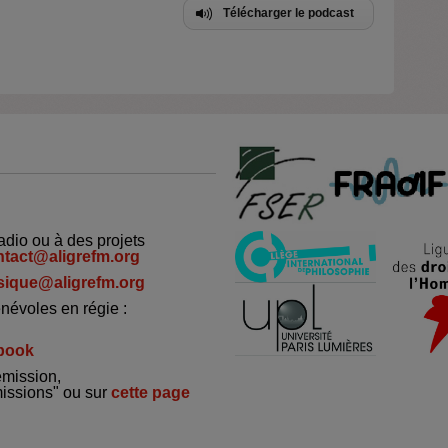
Télécharger le podcast
adio ou à des projets
ntact@aligrefm.org
ique@aligrefm.org
névoles en régie :
book
émission,
missions" ou sur
cette page