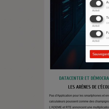
A
Ut
Activé
T
Ut
Activé
F
Ut
Activé
Sauvegard
DATACENTER ET DÉMOCRAT
LES ARÈNES DE L'ÉCO
Pas d'Application pour les smartphones et en
calculateurs poussent comme des champignons 
L'ADEME et RTE annoncent une multiplication 