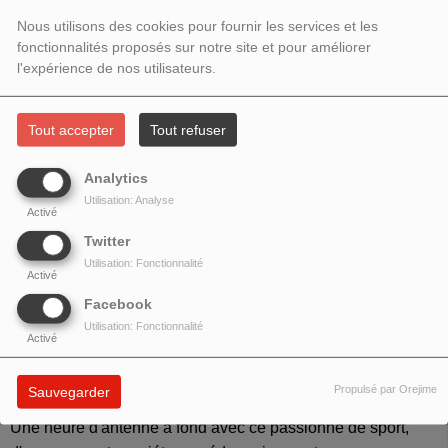
2023 - AVEC ANTOINE
Nous utilisons des cookies pour fournir les services et les
fonctionnalités proposés sur notre site et pour améliorer
LEMARCHAND
l'expérience de nos utilisateurs.
Tout accepter
Tout refuser
Analytics
Utilisation: Analyse
Activé
Twitter
Utilisation: Fonctionnalité
Activé
Facebook
Utilisation: Fonctionnalité
Activé
Antoine Lemarchand
ou l'itinéraire d'un dirigeant engagé !
Propulsé par Orejime
Sauvegarder
Une heure d'antenne à fond avec ce passionné de sport,