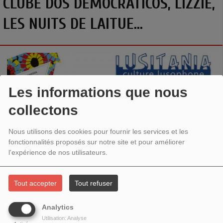
CLUBE DOS DEMOCRÁTICOS, LIZZIE,
LES NUITS DE LAITUE...
Les informations que nous
collectons
Nous utilisons des cookies pour fournir les services et les
fonctionnalités proposés sur notre site et pour améliorer
l'expérience de nos utilisateurs.
CLUBE DOS DEMOCRÁTICOS, LIZZIE, LES NUITS DE
LAITUE, PROGRAMMATION CULTURELLE
Tout accepter
Tout refuser
Une émission de rentrée pour vous donner un avant-goût de la programmation
Analytics
riche à venir sur
Lusitania
!
Utilisation: Analyse