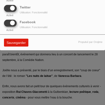
Activé
Marlène et Marina vous ont présenté le
Clube dos Democráticos
, groupe de
Twitter
samba parisienne avec neuf membres, dont trois percussionnistes, qui a une
Utilisation: Fonctionnalité
Activé
pêche formidable. Une de ses chanteuses,
Hélène Argo
, était en direct avec
nous pour nous parler du groupe, des divers concerts à venir aux
Disquaires
,
Facebook
les derniers samedis de septembre, octobre et novembre, ainsi que le 15
Utilisation: Fonctionnalité
Activé
décembre, des bals brésiliens du dimanche aux
Petits Joueurs
et de leur
premier album à paraître.
Propulsé par Orejime
Sauvegarder
Nous avons aussi reçu
Lizzie
, pour le projet
Fado Clandestino
, dont l’album
paraît bientôt, événement qui donnera lieu à un concert de lancement le 28
septembre, à la Comédie Nation.
Joëlle nous a présenté, par le biais d’un enregistrement, son "coup de coeur"
de l’été : le roman
"Les nuits de laitue"
, de
Vanessa Barbara
.
Enfin, nous avons fait un petit tour de quelques événements culturels à venir -
exposition
Rui Chaves-Giacometti
à la Gulbenkian,
lecture poétique
,
roda
,
concerts
,
cinéma
- pour vous mettre l’eau à la bouche.