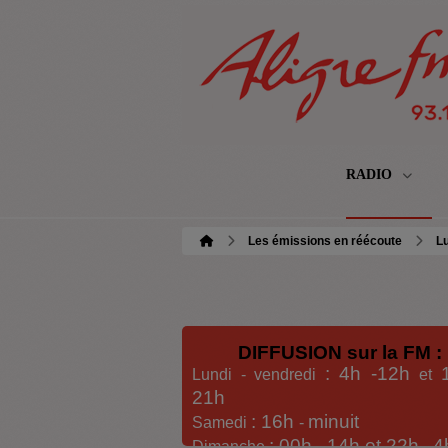
RADIO
Les émissions en réécoute
Lu
DIFFUSION sur la FM :
: 4h -12h
Lundi - vendredi
et
21h
: 16h
minuit
Samedi
-
: 00h -
14h et 22h
4
Dimanche
-