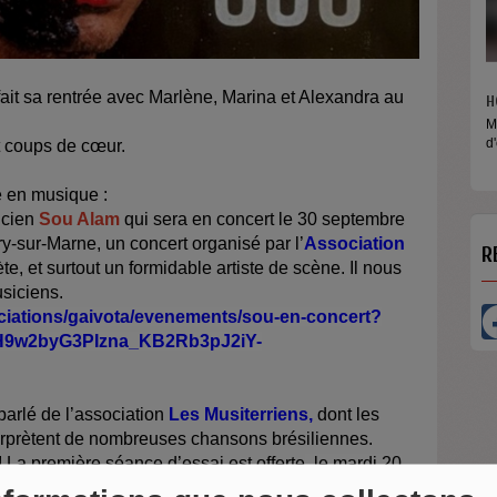
fait sa rentrée avec Marlène, Marina et Alexandra au
M
R
t coups de cœur.
é
e en musique :
icien
Sou Alam
qui sera en concert le 30 septembre
y-sur-Marne, un concert organisé par l’
Association
te, et surtout un formidable artiste de scène. Il nous
R
siciens.
ciations/gaivota/evenements/sou-en-concert?
H9w2byG3PIzna_KB2Rb3pJ2iY-
parlé de l’association
Les Musiterriens,
dont les
prètent de nombreuses chansons brésiliennes.
 La première séance d’essai est offerte
, le mardi 20
terriens.org
.