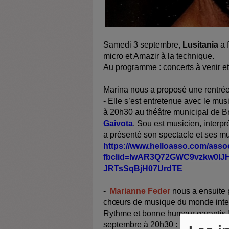
Samedi 3 septembre,
Lusitania
a 
micro et Amazir à la technique.
Au programme : concerts à venir e
Marina nous a proposé une rentré
- Elle s’est entretenue avec le mus
à 20h30 au théâtre municipal de Br
Gaivota
. Sou est musicien, interprè
a présenté son spectacle et ses mu
https://www.helloasso.com/asso
fbclid=IwAR3Q72GWC9vzkw0IJ
JRTsSqBjH07UrdTE
-
Marianne Feder
nous a ensuite 
chœurs de musique du monde inter
Rythme et bonne humeur garantis !
septembre à 20h30 :
info@lesmusi