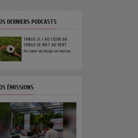
OS DERNIERS PODCASTS
INTERVIEW SORTIE DE SCÈNE
YOUN SUN NAH
Quelques mots de la chanteuse
Youn Sun Nah après son
concert...
OS ÉMISSIONS