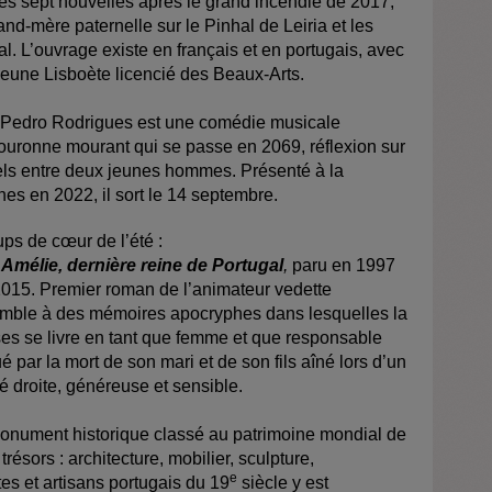
ces sept nouvelles après le grand incendie de 2017,
and-mère paternelle sur le Pinhal de Leiria et les
. L’ouvrage existe en français et en portugais, avec
 jeune Lisboète licencié des Beaux-Arts.
o Pedro Rodrigues est une comédie musicale
couronne mourant qui se passe en 2069, réflexion sur
uels entre deux jeunes hommes
. P
résenté à la
es en 2022, il sort le 14 septembre.
ps de cœur de l’été :
 Amélie, dernière reine de Portugal
,
paru en 1997
2015. Premier roman de l’animateur vedette
ssemble à des mémoires apocryphes dans lesquelles la
ses se livre en tant que femme et que responsable
é par la mort de son mari et de son fils aîné lors d’un
é droite, généreuse et sensible.
 monument historique classé au patrimoine mondial de
ésors : architecture, mobilier, sculpture,
e
es et artisans portugais du 19
siècle y est