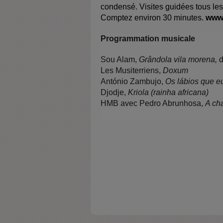
condensé. Visites guidées tous les 
Comptez environ 30 minutes.
www.
Programmation musicale
Sou Alam,
Grândola vila morena,
d
Les Musiterriens,
Doxum
António Zambujo,
Os lábios que eu
Djodje,
Kriola (rainha africana)
HMB avec Pedro Abrunhosa,
A ch