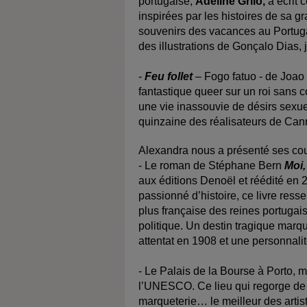
portugaise,
Adeline Grilo,
a écrit 
inspirées par les histoires de sa gr
souvenirs des vacances au Portugal
d
es illustrations de Gonçalo Dias,
-
Feu follet
– Fogo fatuo - de Joa
fantastique queer sur un roi sans 
une vie inassouvie de désirs sex
quinzaine des réalisateurs de Cann
Alexandra nous a présenté ses cou
- Le roman de Stéphane Bern
Moi,
aux éditions Denoël et réédité en 
passionné d’histoire, ce livre re
plus française des reines portugai
politique. Un destin tragique marqu
attentat en 1908 et une personnalit
- Le Palais de la Bourse à Porto,
l’UNESCO. Ce lieu qui regorge de tr
marqueterie… le meilleur des artist