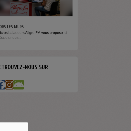
ONEY - LE MOMENT
aconter l’argent autrement Money est
mission...
ETROUVEZ-NOUS SUR