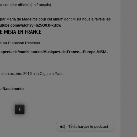
ur son
site officiel
(en français) :
é par Maria de Medeiros pour cet album dont Misia nous a révélé les
youtube.com/watch?v=bZ5G0JFkBbw
E MISIA EN FRANCE
e au Diapason Réserver
e-spectacle/manifestation/Musiques-de-France---Europe-MISIA-
et en octobre 2016 à la Cigale à Paris
le Nascimento
Télécharger le podcast