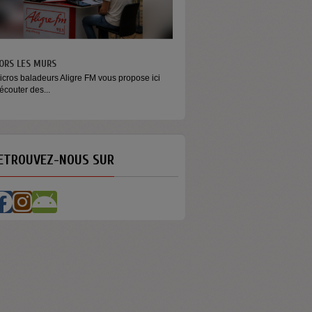
S
MONEY - LE MOMENT
s Aligre FM vous propose ici
Raconter l’argent autrement Money est
émission...
ETROUVEZ-NOUS SUR