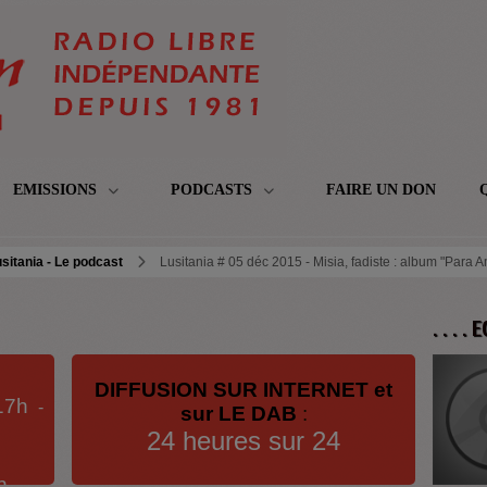
EMISSIONS
PODCASTS
FAIRE UN DON
sitania - Le podcast
Lusitania # 05 déc 2015 - Misia, fadiste : album "Para A
. . . .
DIFFUSION SUR INTERNET et
17h
-
sur LE DAB
:
24 heures sur 24
h