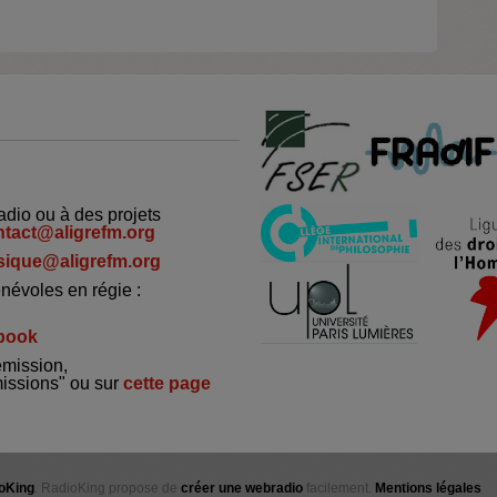
adio ou à des projets
ntact@aligrefm.org
ique@aligrefm.org
névoles en régie :
book
émission,
missions" ou sur
cette page
oKing
. RadioKing propose de
créer une webradio
facilement.
Mentions légales