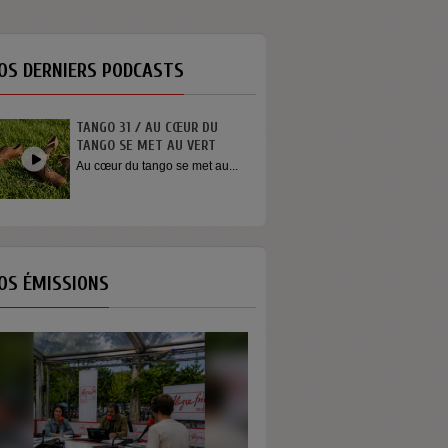
OS DERNIERS PODCASTS
TANGO 31 / AU CŒUR DU
INTERVIEW SORTIE DE SCÈNE
TANGO SE MET AU VERT
YOUN SUN NAH
Au cœur du tango se met au...
Quelques mots de la chanteuse
Youn Sun Nah après son
concert...
OS ÉMISSIONS