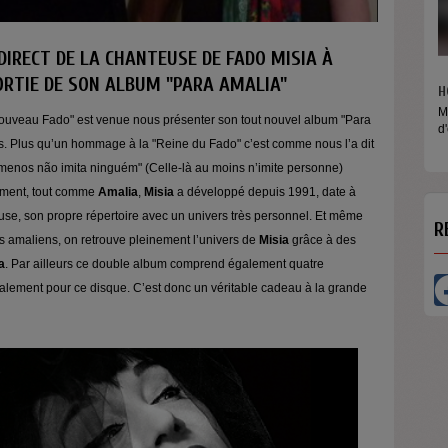
DIRECT DE LA CHANTEUSE DE FADO MISIA À
SORTIE DE SON ALBUM "PARA AMALIA"
HORS LES MUR
Micros baladeur
Nouveau Fado" est venue nous présenter son tout nouvel album "Para
d'écouter des...
s. Plus qu’un hommage à la "Reine du Fado" c’est comme nous l’a dit
 menos não imita ninguém" (Celle-là au moins n’imite personne)
vement, tout comme
Amalia
,
Misia
a développé depuis 1991, date à
euse, son propre répertoire avec un univers très personnel. Et même
R
 amaliens, on retrouve pleinement l’univers de
Misia
grâce à des
a
. Par ailleurs ce double album comprend également quatre
alement pour ce disque. C’est donc un véritable cadeau à la grande