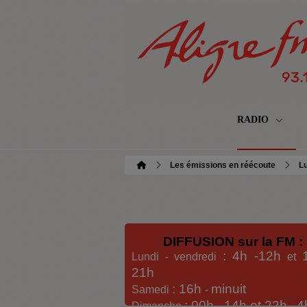
RADIO
Les émissions en réécoute
Lu
DIFFUSION sur la FM :
: 4h -12h
Lundi - vendredi
et
21h
: 16h
minuit
Samedi
-
: 00h -
14h et 22h
4
Dimanche
-