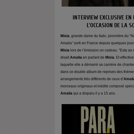
INTERVIEW EXCLUSIVE EN 
L'OCCASION DE LA 
Misia
, grande dame du fado, pionnière du "
Amalia" sorti en France depuis quelques jour
Misia
lors de l’émission un cadeau. "Esta ao
disait
Amalia
en parlant de
Misia
. Et effecti
laquelle elle a démarré sa carrière de chant
dans ce double album de reprises des thèmes
arrangements très différents de ceux d’
Amali
morceaux originaux et inédits composé spéci
Amalia
qui a disparu il y a 15 ans.