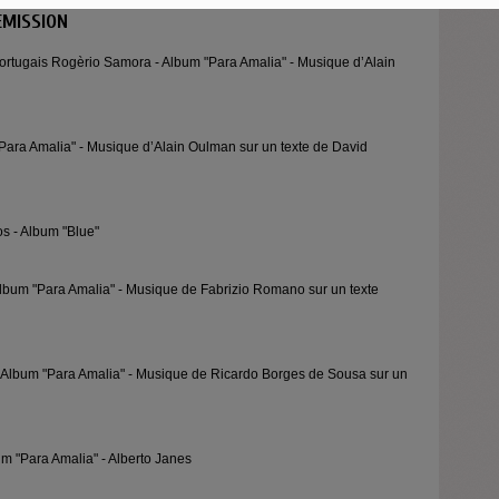
ÉMISSION
portugais Rogèrio Samora - Album "Para Amalia" - Musique d’Alain
Para Amalia" - Musique d’Alain Oulman sur un texte de David
os - Album "Blue"
lbum "Para Amalia" - Musique de Fabrizio Romano sur un texte
 Album "Para Amalia" - Musique de Ricardo Borges de Sousa sur un
um "Para Amalia" - Alberto Janes