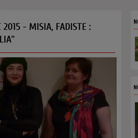
N
2015 - MISIA, FADISTE :
LIA"
N