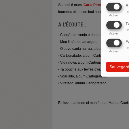
Samedi 6 mars,
Carla Pires
nous a parlé de 
A
tournées et de son tout nouvel album qui vient
Ut
Activé
T
A L'ÉCOUTE :
Ut
Activé
- Canção do vento e da terra
F
- Meu limão de amargura
Ut
- O povo canta na rua, album Aqui
Activé
- Cartografado, album Cartografado
- Vida nova, album Cartografado
Sauvegard
- Ta bouche aux lèvres d'or, album Cartograf
- Voar alto, album Cartografado
- Virafado, album Cartografado
Emission animée et montée par Marina Caeta