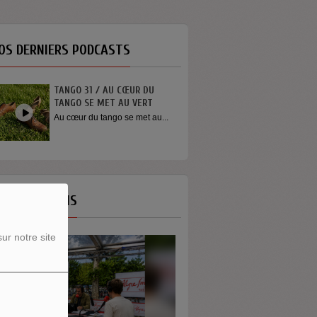
OS DERNIERS PODCASTS
TANGO 31 / AU CŒUR DU
INTERVIEW SORTIE DE SC
TANGO SE MET AU VERT
YOUN SUN NAH
Au cœur du tango se met au...
Quelques mots de la chant
Youn Sun Nah après son
concert...
OS ÉMISSIONS
ur notre site