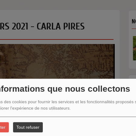
N
RS 2021 - CARLA PIRES
N
nformations que nous collectons
ns des cookies pour fournir les services et les fonctionnalités proposés s
iorer l'expérience de nos utilisateurs.
ter
Tout refuser