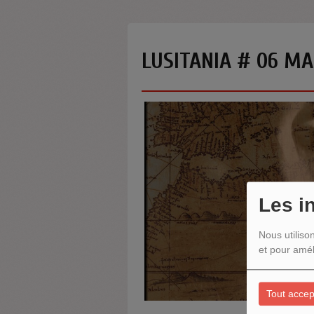
LUSITANIA # 06 MA
Les i
Nous utiliso
et pour amél
Tout accep