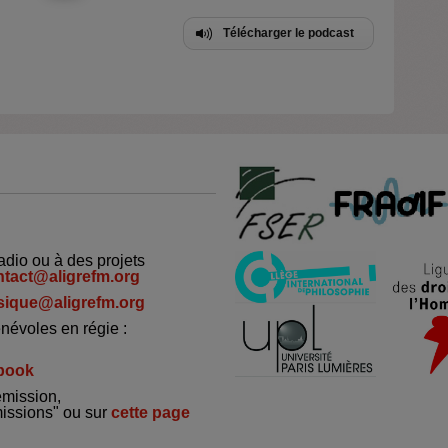
Télécharger le podcast
adio ou à des projets
ntact@aligrefm.org
ique@aligrefm.org
névoles en régie :
book
émission,
missions" ou sur
cette page