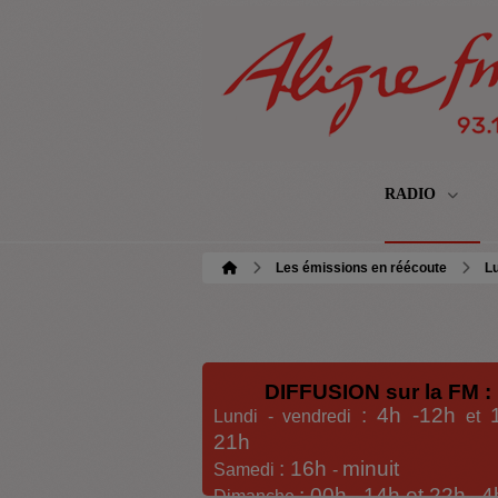
RADIO
Les émissions en réécoute
Lu
DIFFUSION sur la FM :
: 4h -12h
Lundi - vendredi
et
21h
: 16h
minuit
Samedi
-
: 00h -
14h et 22h
4
Dimanche
-