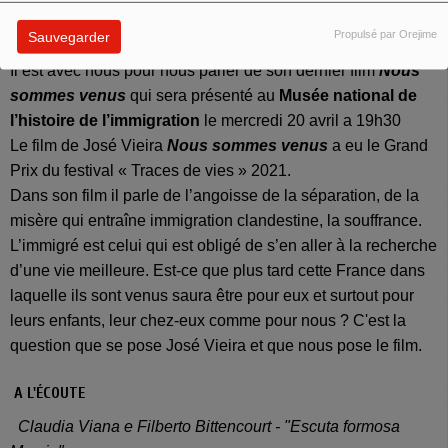
France 2, France 3, la Cinquième et Arte. Il s'est intéressé à
Propulsé par Orejime
Sauvegarder
la question de l'émigration/immigration dans plusieurs films.
Il est avec nous pour nous parler de son dernier film
Nous
sommes venus
qui sera présenté au
Musée national de
l’histoire de l’immigration
le mercredi 20 avril a 19h30
Le film de José Vieira
Nous sommes venus
a eu le Grand
Prix du festival « Traces de vies » 2021.
Dans son film il parle de l’angoisse de la séparation, de la
misère qui entraîne immigration clandestine, la souffrance.
L’immigré est celui qui est obligé de s’en aller à la recherche
d’une vie meilleure.
Est-ce que plus tard cette France dans
laquelle ils sont venus saura être pour eux et surtout pour
leurs enfants, leur chez-eux comme pour nous ? C'est la
question que se pose José Vieira et que nous pose le film.
A L'ÉCOUTE
Claudia Viana e Filberto Bittencourt - "Escuta formosa