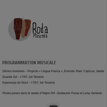
PROGRAMMATION MUSICALE
Génios Invisiveis – Projecto « Língua Franca », Emicida, Rael, Capicua, Valete
Guarda Sol – I.T/07, Izé Teixeira
Esperança de Noce – I.T/07, Izé Teixeira
Photos prises dans le studio d"Aligre FM : Guillaume Pousa et Luisa Semedo