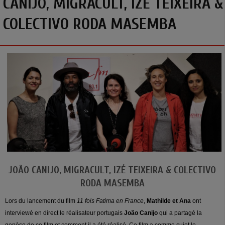
CANIJO, MIGRACULT, IZÉ TEIXEIRA &
COLECTIVO RODA MASEMBA
JOÃO CANIJO, MIGRACULT, IZÉ TEIXEIRA & COLECTIVO
RODA MASEMBA
Lors du lancement du film
11 fois
Fatima en France
,
Mathilde et Ana
ont
interviewé en direct le réalisateur portugais
João Canijo
qui a partagé la
genèse de ce film et comment il a été réalisé. Ce film a comme sujet le