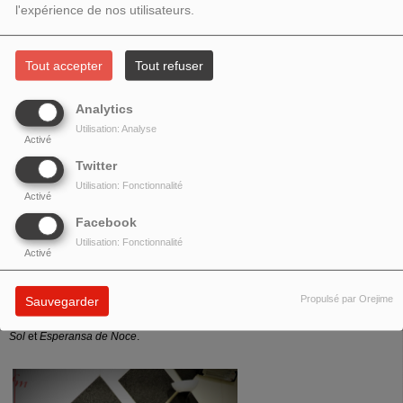
l'expérience de nos utilisateurs.
objectif mettre en valeur la diversité culturelle issue des différents mouvements
migratoires, préserve la mémoire et lutte contre les discriminations (surtout
racistes et xénophobes).
Tout accepter
Tout refuser
Analytics
Utilisation: Analyse
Activé
Twitter
Utilisation: Fonctionnalité
Activé
Facebook
Utilisation: Fonctionnalité
Activé
Nous avons également reçu dans le studio,
Izé Teixeira
, artiste cap-verdien
qui vient de lancer son 7ème album intitulé
I.T./07
. Cet album, plus festif que
Propulsé par Orejime
Sauvegarder
les précédents, célèbre la joie de vivre et l’amour. Nous avons écouté
Guarda
Sol
et
Esperansa de Noce
.