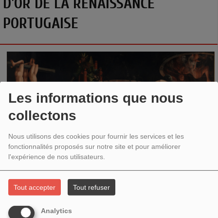
D'OR DE LA RENAISSANCE
PORTUGAISE
Les informations que nous
collectons
Nous utilisons des cookies pour fournir les services et les
fonctionnalités proposés sur notre site et pour améliorer
l'expérience de nos utilisateurs.
Marina Caetano Viellard a accueilli
Charlotte Chastel-
Tout accepter
Tout refuser
Rousseau
, conservatrice au département des Peintures du
musée du Louvre
, pour nous parler de l’exposition
« L’âge
Analytics
d’or de la Renaissance portugaise »
, présentée du 10 juin