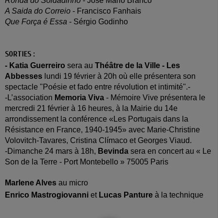
Ronda do Soldadinho
- José Mario Branco
A Saida do Correio
- Francisco Fanhais
Que Força é Essa
- Sérgio Godinho
SORTIES :
- Katia Guerreiro
sera au
Théâtre de la Ville - Les
Abbesses
lundi 19 février à 20h où elle présentera son
spectacle "Poésie et fado entre révolution et intimité".-
-L’association
Memoria Viva
- Mémoire Vive présentera le
mercredi 21 février à 16 heures, à la Mairie du 14e
arrondissement la conférence «Les Portugais dans la
Résistance en France, 1940-1945» avec Marie-Christine
Volovitch-Tavares, Cristina Clímaco et Georges Viaud.
-Di
manche 24 mars à 18h,
Bevinda
sera en concert au « Le
Son de la Terre - Port Montebello » 75005 Paris
Marlene Alves
au micro
Enrico Mastrogiovanni
et
Lucas Panture
à la technique