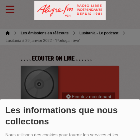
Les émissions en réécoute
Lusitania - Le podcast
Lusitania # 29 janvier 2022 - "Portugal rêvé"
. . . . ECOUTER ON LINE . . . . . .
Ecoutez maintenant
Les informations que nous
collectons
LUSITANIA # 29 JANVIER 2022 -
Nous utilisons des cookies pour fournir les services et les