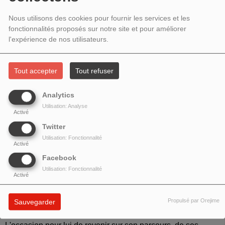
MAI 2022 - LE RAPPEUR ET
Nous utilisons des cookies pour fournir les services et les
BEATMAKER JAMES DELLECK
fonctionnalités proposés sur notre site et pour améliorer
REVIENT SUR SON PARCOURS !
l'expérience de nos utilisateurs.
Tout accepter
Tout refuser
Analytics
Utilisation: Analyse
Activé
Twitter
Utilisation: Fonctionnalité
Activé
Facebook
Utilisation: Fonctionnalité
Activé
Le rappeur
James Delleck
était l'invité de Royal S dans
Old
Propulsé par Orejime
Sauvegarder
School New Schoo
l
!