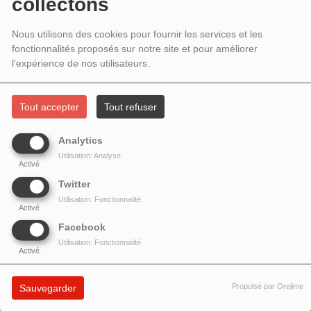
SEPTEMBRE 2023 - LE RAPPEUR ET
collectons
BEATBOXER EKLIPS REVIENT SUR
Nous utilisons des cookies pour fournir les services et les
fonctionnalités proposés sur notre site et pour améliorer
SON PARCOURS
l'expérience de nos utilisateurs.
Tout accepter
Tout refuser
Analytics
Utilisation: Analyse
Activé
Twitter
Utilisation: Fonctionnalité
Activé
Facebook
Utilisation: Fonctionnalité
Activé
Le rappeur et beatboxer
Eklips
était l'invité d
e
Royal S
pour
Propulsé par Orejime
Sauvegarder
revenir sur son parcours. De ses débuts avec le grou
pe
Le