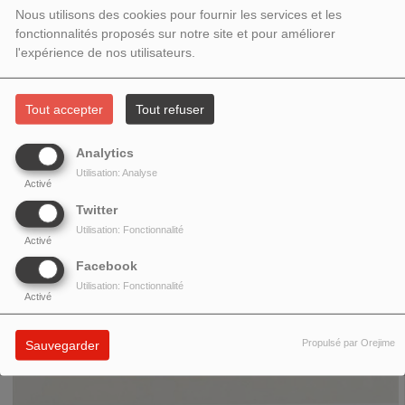
Nous utilisons des cookies pour fournir les services et les
25/04/2026 "ACTUALITÉ DE
fonctionnalités proposés sur notre site et pour améliorer
l'expérience de nos utilisateurs.
SIMONE DE BEAUVOIR"
Tout accepter
Tout refuser
Analytics
Utilisation: Analyse
Activé
Twitter
Utilisation: Fonctionnalité
Activé
Facebook
Utilisation: Fonctionnalité
Activé
Propulsé par Orejime
Sauvegarder