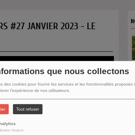
N
S #27 JANVIER 2023 - LE
TANGO 31 / AU CŒUR DU
TANGO SE MET AU VERT
Au cœur du tango se met au..
nformations que nous collectons
ns des cookies pour fournir les services et les fonctionnalités proposés s
N
iorer l'expérience de nos utilisateurs.
ter
Tout refuser
nalytics
ilisation: Analyse