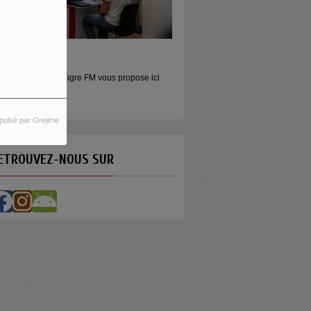
MONEY - LE MOMENT
Raconter l’argent autrement Money est
émission...
pulsé par Orejime
ETROUVEZ-NOUS SUR