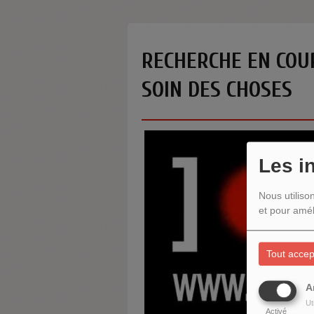
RECHERCHE EN COUR
SOIN DES CHOSES
Les i
Nous utiliso
et pour amél
Tout accep
A
Ut
Activé