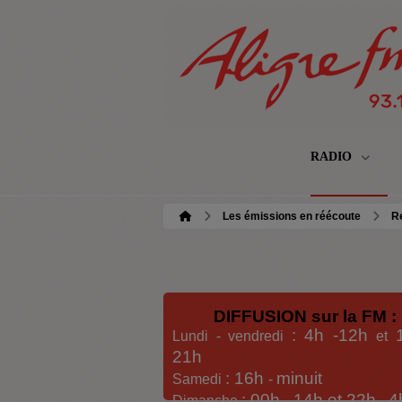
RADIO
Les émissions en réécoute
R
DIFFUSION sur la FM :
: 4h -12h
Lundi - vendredi
et
21h
: 16h
minuit
Samedi
-
: 00h -
14h et 22h
4
Dimanche
-