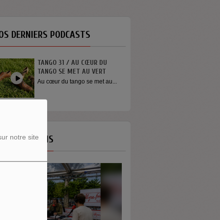
OS DERNIERS PODCASTS
INTERVIEW SORTIE DE SCÈNE
YOUN SUN NAH
.
Quelques mots de la chanteuse
Youn Sun Nah après son
concert...
ur notre site
OS ÉMISSIONS