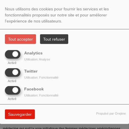
RENCONTRE AVEC GUENIÈVRE
Nous utilisons des cookies pour fournir les services et les
ANAÏS CRÉATRICE DU HEARTH
fonctionnalités proposés sur notre site et pour améliorer
l'expérience de nos utilisateurs.
HEALING
Tout accepter
Tout refuser
Analytics
Utilisation: Analyse
Activé
Twitter
Utilisation: Fonctionnalité
Activé
Facebook
Utilisation: Fonctionnalité
Activé
Thème : Femme Médecine
Propulsé par Orejime
Sauvegarder
Rencontre avec
Guenièvre Anaïs
créatrice du Hearth Healing, une femme
médecine qui suit la voie initiatique des femmes médecines amérindiennes