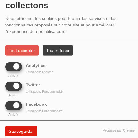
2024 – INVITÉS : SORAYA THOMAS
collectons
ET KOHNDO
Nous utilisons des cookies pour fournir les services et les
fonctionnalités proposés sur notre site et pour améliorer
l'expérience de nos utilisateurs.
Tout accepter
Tout refuser
Analytics
Utilisation: Analyse
Activé
Twitter
Utilisation: Fonctionnalité
Activé
Facebook
Interview de la chorégraphe
Soraya Thomas
qui présente
Utilisation: Fonctionnalité
Activé
deux créations à ne pas manquer dans les prochains jours :
Souffle
et
Et mon coeur dans tout cela ?
.
Propulsé par Orejime
Sauvegarder