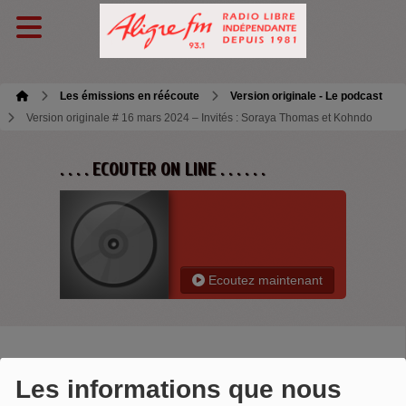
Les émissions en réécoute
Version originale - Le podcast
Version originale # 16 mars 2024 – Invités : Soraya Thomas et Kohndo
. . . . ECOUTER ON LINE . . . . . .
Ecoutez maintenant
VERSION ORIGINALE # 16 MARS
Les informations que nous