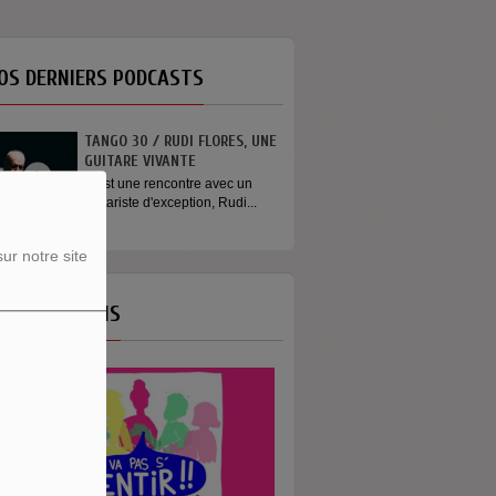
OS DERNIERS PODCASTS
TANGO 30 / RUDI FLORES, UNE
GUITARE VIVANTE
C'est une rencontre avec un
guitariste d'exception, Rudi...
ur notre site
OS ÉMISSIONS