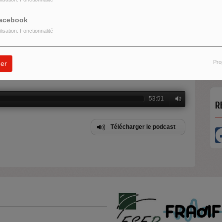
acebook
ilisation: Fonctionnalité
nouveau film,
Le Cours de la vie
,
Frédéric Sojcher
,
O
nous partage ses conseils pour faire du cinéma...
U
Pro
er
53:51
R
Télécharger le podcast