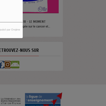
N VA PAS S’MENTIR - LE MOMENT
ne émission engagée sur le cancer et...
pulsé par Orejime
ETROUVEZ-NOUS SUR