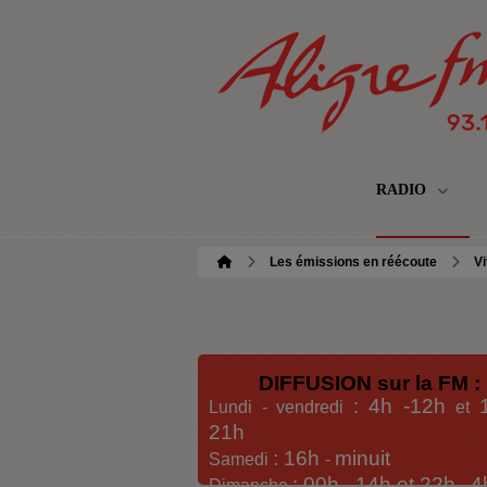
RADIO
Les émissions en réécoute
Vi
DIFFUSION sur la FM :
: 4h -12h
Lundi - vendredi
et
21h
: 16h
minuit
Samedi
-
: 00h -
14h et 22h
4
Dimanche
-