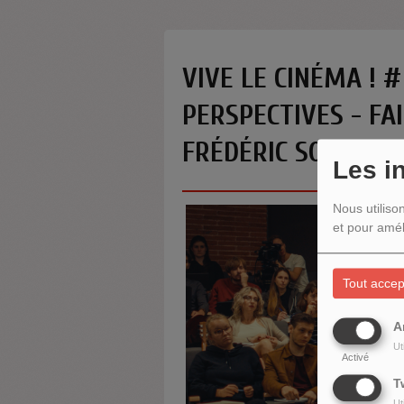
VIVE LE CINÉMA ! #
PERSPECTIVES - FA
FRÉDÉRIC SOJCHER
Les i
Nous utiliso
et pour amél
Tout accep
A
Ut
Activé
T
Ut