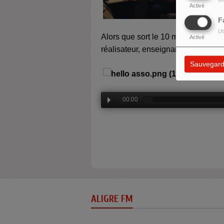
Activé
F
Ut
Alors que sort le 10 mai 2023 son 
Activé
réalisateur, enseignant et auteur, 
Sauvegard
00:00
ALIGRE FM