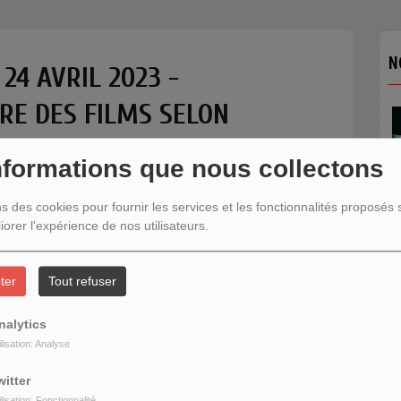
N
 24 AVRIL 2023 -
IRE DES FILMS SELON
nformations que nous collectons
ns des cookies pour fournir les services et les fonctionnalités proposés s
iorer l'expérience de nos utilisateurs.
N
ter
Tout refuser
nalytics
ilisation: Analyse
witter
ilisation: Fonctionnalité