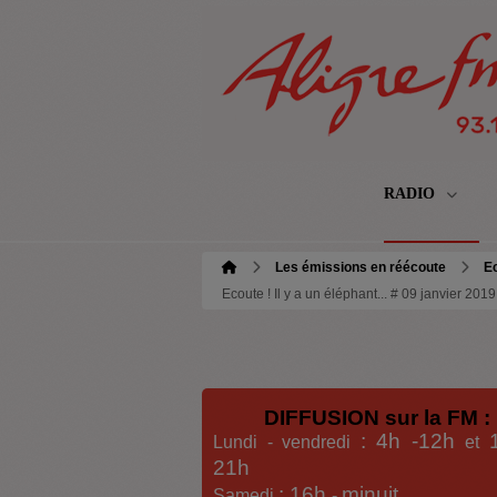
RADIO
Les émissions en réécoute
Ec
Ecoute ! Il y a un éléphant... # 09 janvier 201
DIFFUSION sur la FM :
: 4h -12h
Lundi - vendredi
et
21h
: 16h
minuit
Samedi
-