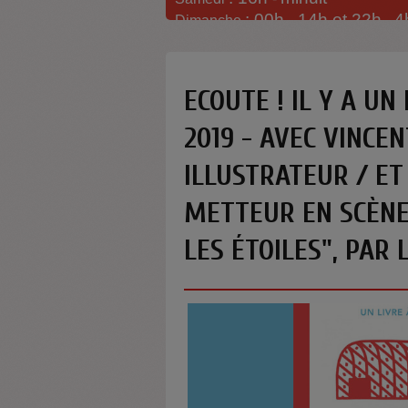
: 00h -
14h et 22h
4
Dimanche
-
ECOUTE ! IL Y A UN
2019 - AVEC VINCE
ILLUSTRATEUR / ET
METTEUR EN SCÈNE
LES ÉTOILES", PAR 