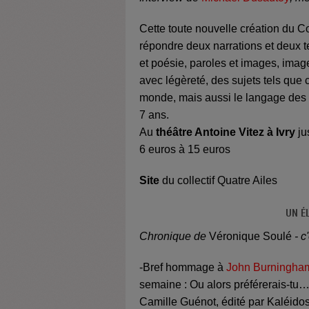
Cette toute nouvelle création du Col
répondre deux narrations et deux te
et poésie, paroles et images, images
avec légèreté, des sujets tels que c
monde, mais aussi le langage des s
7 ans.
Au
théâtre Antoine Vitez à Ivry
ju
6 euros à 15 euros
Site
du collectif Quatre Ailes
UN É
Chronique de
Véronique Soulé
- c
-Bref hommage à
John Burningha
semaine : Ou alors préférerais-tu
Camille Guénot, édité par Kaléidos