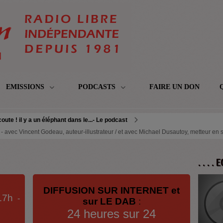
EMISSIONS
PODCASTS
FAIRE UN DON
oute ! il y a un éléphant dans le...- Le podcast
9 - avec Vincent Godeau, auteur-illustrateur / et avec Michael Dusautoy, metteur en s
. . . .
DIFFUSION SUR INTERNET et
17h
-
sur LE DAB
:
24 heures sur 24