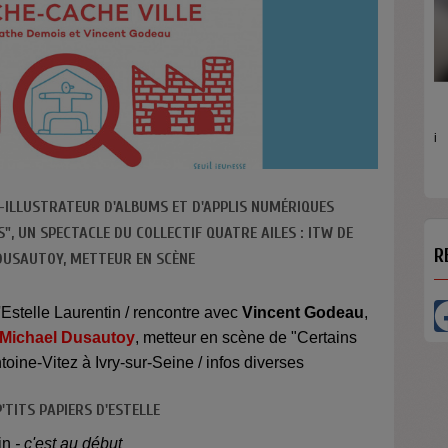
M
R
é
-ILLUSTRATEUR D'ALBUMS ET D'APPLIS NUMÉRIQUES
", UN SPECTACLE DU COLLECTIF QUATRE AILES : ITW DE
R
DUSAUTOY, METTEUR EN SCÈNE
Estelle Laurentin / rencontre avec
Vincent Godeau
,
Michael Dusautoy
, metteur en scène de "Certains
toine-Vitez à Ivry-sur-Seine / infos diverses
P'TITS PAPIERS D'ESTELLE
tin
- c'est au début