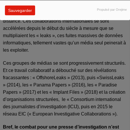
d'investigation, le travail international en réseau permet de
Propulsé par Orejime
Sauvegarder
poursuivre des enquêtes fouillées, collaboratives et à
distance. Ces collaborations internationales se sont
accélérées depuis le début du siècle à mesure que se
multipliaient les « leaks », ces fuites massives de données
informatiques, tellement vastes qu’un média seul peinerait à
les exploiter.
Ces groupes de médias se sont progressivement structurés.
Et ce travail collaboratif a débouché sur des révélations
fracassantes : « OffshoreLeaks » (2013), puis «SwissLeaks
» (2014), les « Panama Papers » (2016), les « Paradise
Papers » (2017) et les « Implant Files » (2018) et la création
d’organisations structurées, le
« Consortium international
des journalistes d’investigation (ICIJ), puis
en 2015 le
réseau EIC (« European Investigative Collaborations »).
Bref, le combat pour une presse d’investigation n’est