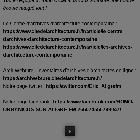
Toute l'équipe d'Homo Urbanicus vous souhaite une bonne
écoute malgré tout !
Le Centre d’archives d’architecture contemporaine
:
https://www.citedelarchitecture.fr/fr/article/le-centre-
darchives-darchitecture-contemporaine
https://www.citedelarchitecture.fr/fr/article/les-archives-
darchitecture-contemporaine
ArchiWebture - inventaires d'archives d'architectes en ligne
:
https://archiwebture.citedelarchitecture.fr/
Notre page twitter :
https://twitter.com/Eric_Aligrefm
Notre page facebook :
https://www.facebook.com/HOMO-
URBANICUS-SUR-ALIGRE-FM-266074556749047/