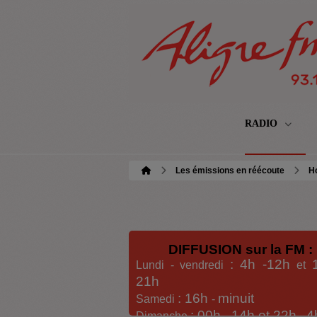
RADIO
Les émissions en réécoute
H
DIFFUSION sur la FM :
: 4h -12h
Lundi - vendredi
et
21h
: 16h
minuit
Samedi
-
: 00h -
14h et 22h
4
Dimanche
-