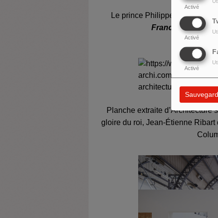
Ut
Activé
Le prince Philippe tué par un 
T
France
, 1332-1350
Ut
Activé
F
Ut
Activé
Sauvegard
Planche extraite d’
Architecture s
gloire du roi
, Jean-Étienne Ribart
Columb