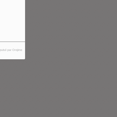
pulsé par Orejime