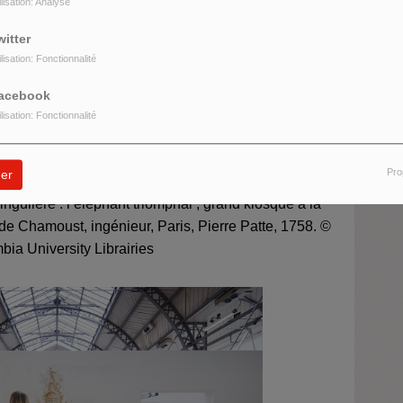
ilisation: Analyse
cochon », enluminure,
in
Grandes Chro
niques de
witter
. © British Library/ Bridgeman Images
ilisation: Fonctionnalité
acebook
ilisation: Fonctionnalité
Pro
er
ingulière : l’éléphant triomphal ; grand kiosque à la
 de Chamoust, ingénieur, Paris, Pierre Patte, 1758.
©
ia University Librairies