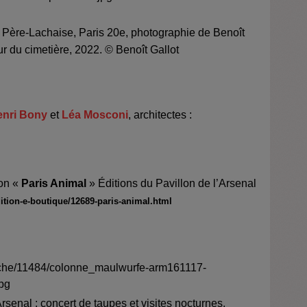
 Père-Lachaise, Paris 20
e
, photographie de
Benoît
ur du cimetière, 2022. © Benoît Gallot
enri Bony
et
Léa Mosconi
, architectes :
ion
«
Paris Animal
» Éditions du Pavillon de l’Arsenal
ition-e-boutique/12689-
paris-animal.html
rsenal : concert de taupes et visites nocturnes,