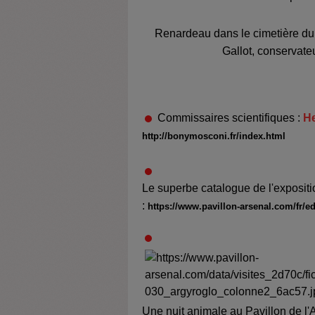
Renardeau dans le cimetière du
Gallot, conservate
C
ommissaires scientifiques :
H
http://bonymosconi.fr/index.html
Le superbe catalogue de l'exposit
:
ht
tps://www.pavillon-arsenal.com/fr/ed
Une nuit animale au Pavillon de l'A