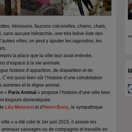
lottes, hérissons, faucons crécerelles, chiens, chats,
M
, sans aucune hiérarchie, une très brève liste des
R
autres villes, on peut y ajouter les ragondins, les
é
rs.
epris la place que la ville leur avait enlevée,
ins d’espace à la vie animale.
ngue histoire d’apparition, de disparition et de
R
 C’est aussi bien sûr l’histoire d’une cohabitation
s sommes et le règne animal.
ion «
Paris Animal
» propose l’histoire d’une ville bien
ent toujours domestiquée.
 de
Léa Mosconi
et d'
Henri Bony
, le sympathique
ville » a été créé le 1
er
juin 2015, il assure les
x animaux sauvages ou de compagnie et travaille en