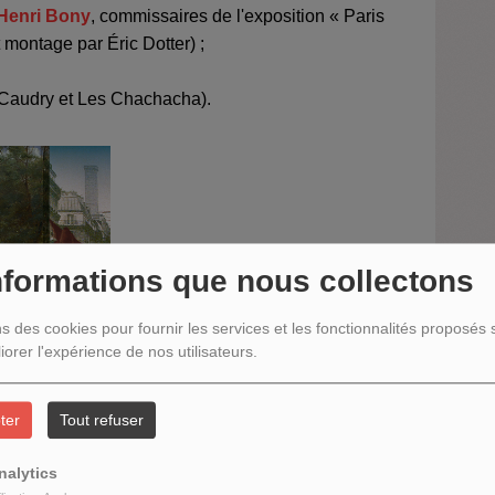
Henri Bony
, commissaires de l'exposition « Paris
 montage par Éric Dotter) ;
Caudry et Les Chachacha).
nformations que nous collectons
ns des cookies pour fournir les services et les fonctionnalités proposés s
iorer l'expérience de nos utilisateurs.
s d'une ville vivante, e
xposition présentée du 29 mars
 l'Arsenal :
https://www.pavillon-
-animal.html
ter
Tout refuser
nalytics