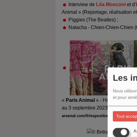
Interview de
Léa Mosconi
et d'
Animal » (Reportage, réalisation et
Piggies (The Beatles
) ;
Natacha - Chien-Chien-Chien (
Les i
Nous utiliso
et pour amél
«
Paris Animal
»
-
Histoire et récit
au 3 septembre 2023 au Pavillon de
arsenal.com/fr/expositions/12687-paris
Tout accep
A