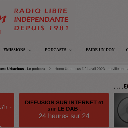
EMISSIONS
PODCASTS
FAIRE UN DON
omo Urbanicus - Le podcast
Homo Urbanicus # 24 avril 2023 - La ville anim
. . . .
DIFFUSION SUR INTERNET et
17h
-
sur LE DAB
:
24 heures sur 24
h