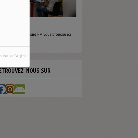
ORS LES MURS
icros baladeurs Aligre FM vous propose ici
'écouter des...
pulsé par Orejime
ETROUVEZ-NOUS SUR