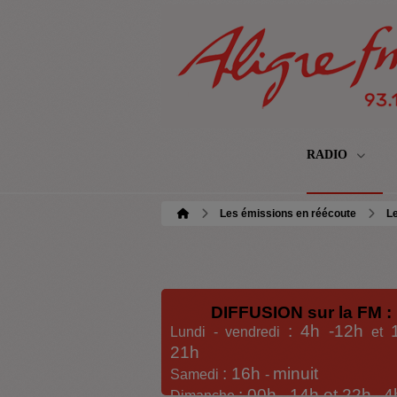
RADIO
Les émissions en réécoute
Le
DIFFUSION sur la FM :
: 4h -12h
Lundi - vendredi
et
21h
: 16h
minuit
Samedi
-
: 00h -
14h et 22h
4
Dimanche
-