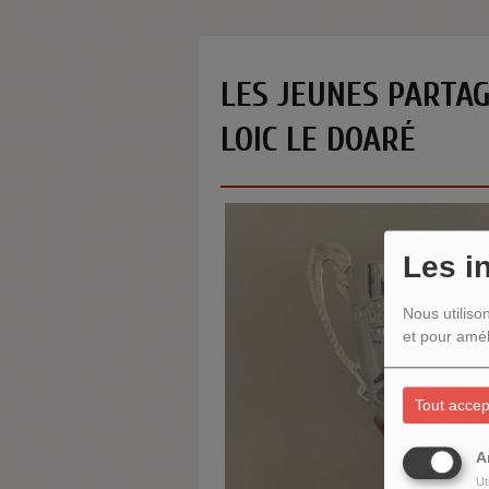
LES JEUNES PARTAG
LOIC LE DOARÉ
Les i
Nous utiliso
et pour amél
Tout accep
A
Ut