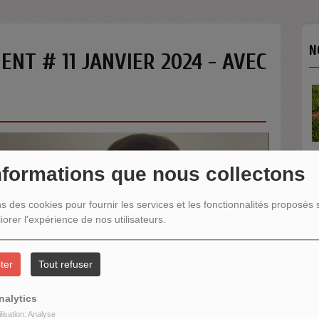
N
ENT # 11 JANVIER 2024 - AVEC
nformations que nous collectons
N
ns des cookies pour fournir les services et les fonctionnalités proposés s
iorer l'expérience de nos utilisateurs.
ter
Tout refuser
nalytics
ilisation: Analyse