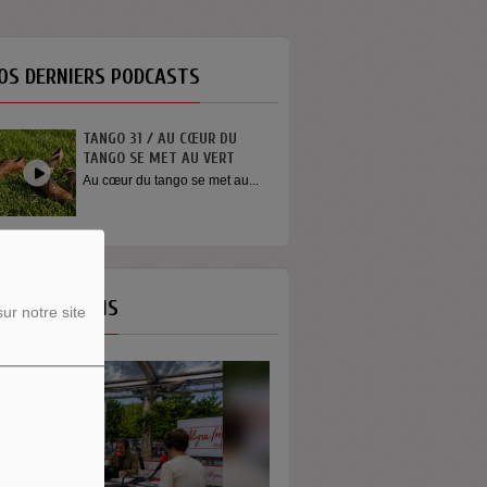
OS DERNIERS PODCASTS
TANGO 31 / AU CŒUR DU
TANGO SE MET AU VERT
Au cœur du tango se met au...
OS ÉMISSIONS
ur notre site