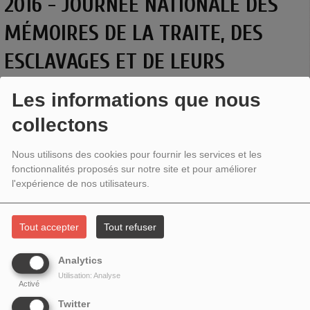
2016 - JOURNÉE NATIONALE DES
MÉMOIRES DE LA TRAITE, DES
ESCLAVAGES ET DE LEURS
ABOLITIONS AVEC LOUIS SALA
Les informations que nous
MOLINS ET DOUDOU DIENNE
collectons
Nous utilisons des cookies pour fournir les services et les
fonctionnalités proposés sur notre site et pour améliorer
l'expérience de nos utilisateurs.
Tout accepter
Tout refuser
Analytics
Utilisation: Analyse
Activé
Twitter