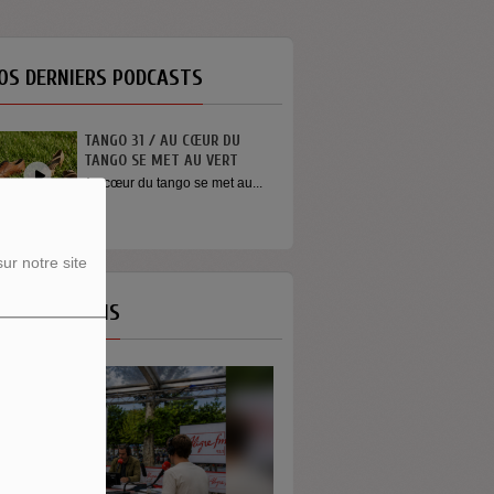
OS DERNIERS PODCASTS
CŒUR DU
INTERVIEW SORTIE DE SCÈNE
AU VERT
YOUN SUN NAH
se met au...
Quelques mots de la chanteuse
Youn Sun Nah après son
concert...
ur notre site
OS ÉMISSIONS