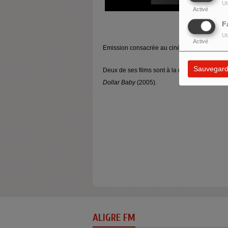
Ut
Activé
F
Ut
Activé
Emission consacrée au cinéaste
Clint Eastw
Sauvegard
Deux de ses films sont à la discussion entre
I
Dollar Baby
(2005).
ALIGRE FM