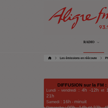
RADIO
Les émissions en réécoute
Ph
DIFFUSION sur la FM :
: 4h -12h
Lundi - vendredi
et
21h
: 16h
minuit
Samedi
-
: 00h -
14h et 22h
4
Dimanche
-