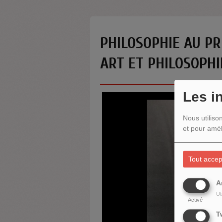
PHILOSOPHIE AU PR
ART ET PHILOSOPHI
Les i
Nous utiliso
et pour amél
Tout accep
A
Ut
Activé
T