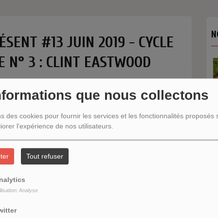
N
ÉSENT #13 JUIN 2019 - CYCLE
E N° 3 : CLINT EASTWOOD
TANGO 31 / AU 
TANGO SE MET 
Au cœur du tango 
nformations que nous collectons
ns des cookies pour fournir les services et les fonctionnalités proposés s
iorer l'expérience de nos utilisateurs.
N
ter
Tout refuser
nalytics
ilisation: Analyse
witter