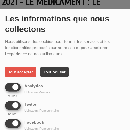
2021 - LE MÉDICAMENT : LE
LEURRE DU BIEN PUBLIC MONDIAL,
Les informations que nous
L’ILLUSION DU COMMUN
collectons
Nous utilisons des cookies pour fournir les services et les
fonctionnalités proposés sur notre site et pour améliorer
l'expérience de nos utilisateurs.
Tout accepter
Tout refuser
Analytics
Utilisation: Analyse
Activé
Twitter
L'industrie pharma à l’heure de la covid
Utilisation: Fonctionnalité
Activé
Facebook
Le médicament : le leurre du bien public mondial, l’illusion du commun
Utilisation: Fonctionnalité