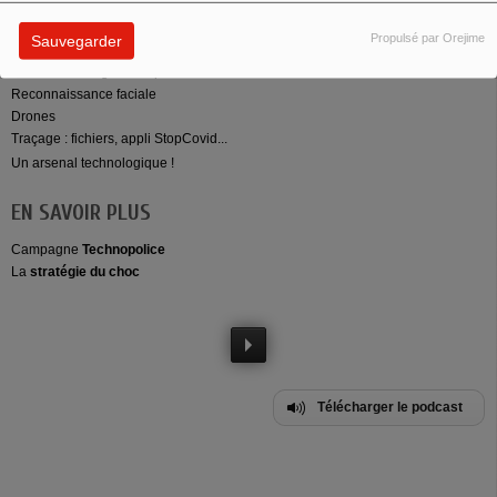
public :
Propulsé par Orejime
Sauvegarder
Surveillance algorithmique
Reconnaissance faciale
Drones
Traçage : fichiers, appli StopCovid...
Un arsenal technologique !
EN SAVOIR PLUS
Campagne
Technopolice
La
stratégie du choc
Télécharger le podcast