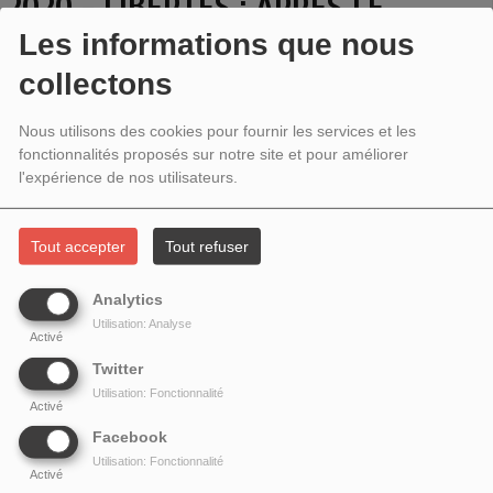
2020 - LIBERTÉS : APRÈS LE
Les informations que nous
CONFINEMENT, LA STRATÉGIE DU
collectons
CHOC
Nous utilisons des cookies pour fournir les services et les
fonctionnalités proposés sur notre site et pour améliorer
l'expérience de nos utilisateurs.
Tout accepter
Tout refuser
Analytics
Utilisation: Analyse
Activé
Twitter
Utilisation: Fonctionnalité
Activé
Avec
Benoit Piédallu
, de l'association
La Quadrature du Net.
Facebook
Utilisation: Fonctionnalité
Alors que nous sortons péniblement du confinement, nous nous apercevons
Activé
que les systèmes de surveillance s’ancrent encore un peu plus dans l’espace