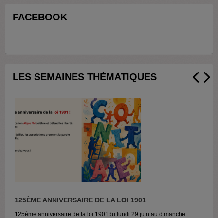
FACEBOOK
LES SEMAINES THÉMATIQUES
125ÈME ANNIVERSAIRE DE LA LOI 1901
AVOIR 20 ANS EN 2026
QUARTIERS POPULAIRES, MYTHES ET...
VOIX SANS FRONTIÈRES, DU 27 NOVEMBRE AU...
LES MAINS ONT LA PAROLE, DU 13 AU 19...
125ème anniversaire de la loi 1901du lundi 29 juin au dimanche...