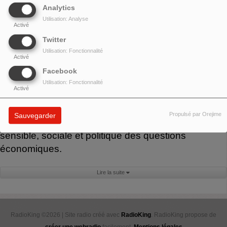
Money
est émission
Analytics
mensuelle d’éducation
Utilisation: Analyse
Activé
populaire animée par
Twitter
François Bernard,
qui
Utilisation: Fonctionnalité
interroge le rapport
Activé
contemporain à l’argent :
Facebook
ses imaginaires, ses
Utilisation: Fonctionnalité
Activé
inégalités, ses violences, mais aussi ses
alternatives. Parce que ce qui compte ne peut pas
Propulsé par Orejime
Sauvegarder
toujours être compté, Money propose une approche
sensible, sociale et politique des questions
économiques.
Lire la suite
RadioKing ©2026 | Site radio créé avec
RadioKing
. RadioKing propose de