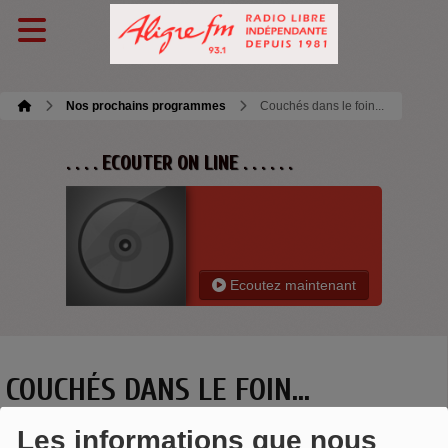
Nos prochains programmes
Couchés dans le foin...
. . . . ECOUTER ON LINE . . . . . .
Ecoutez maintenant
COUCHÉS DANS LE FOIN...
Les informations que nous