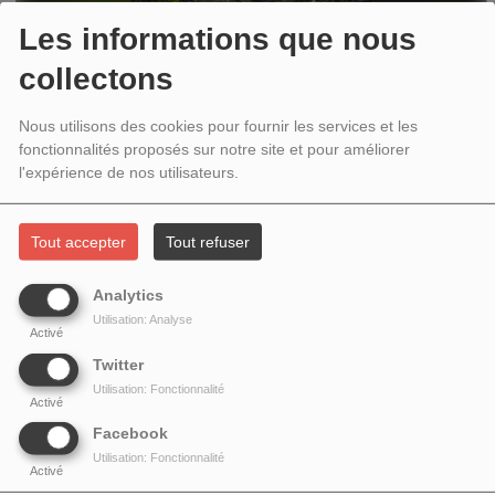
Les informations que nous
collectons
Nous utilisons des cookies pour fournir les services et les
fonctionnalités proposés sur notre site et pour améliorer
l'expérience de nos utilisateurs.
Tout accepter
Tout refuser
MERCREDI, DE 09:00 À 10:00
Analytics
Utilisation: Analyse
Activé
UNE ÉMISSION MENSUELLE IMAGINÉE ET ANIMÉE PAR
Twitter
PHILIPPE LESAFFRE POUR LE MÉDIA LE ZÉPHYR
Utilisation: Fonctionnalité
Activé
(COPRODUITE AVEC LE MOMENT).
Facebook
Utilisation: Fonctionnalité
Activé
En Forêt
donne la parole à des citoyens,