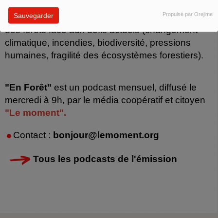
scientifiques et acteurs engagés qui s’impliquent
Propulsé par Orejime
Sauvegarder
pour protéger, préserver et repenser la gestion
des forêts face aux défis actuels (changement
climatique, incendies, biodiversité, pressions
humaines, fragilité des écosystèmes forestiers).
"En Forêt"
est un podcast mensuel, diffusé le
mercredi à 9h, par le média coopératif et citoyen
"Le moment".
Contact :
bonjour@lemoment.org
Tous les podcasts de l'émission