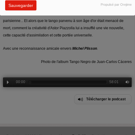
Propulsé par Orejime
Sauvegarder
noires du tango, un tango "negro", et le métissage avec les bas-fonds, avant
que le tango soit 'blanchi' par une Argentine qui se rêvait européenne,
parisienne... Et alors que le tango parvenu à son âge d'or était menacé de
mort, comment la créativité d'Astor Piazzolla lui a insufflé une vie nouvelle,
cette capacité d'assimilation et cette portée universelle.
Avec une reconnaissance amicale envers
Michel Plisson
.
Photo de l'album Tango Negro de Juan-Carlos Cáceres
00:00
58:01
Télécharger le podcast