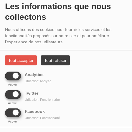
BLANC
Les informations que nous
collectons
Nous utilisons des cookies pour fournir les services et les
fonctionnalités proposés sur notre site et pour améliorer
l'expérience de nos utilisateurs.
Tout accepter
Tout refuser
Analytics
Utilisation: Analyse
Activé
Twitter
Utilisation: Fonctionnalité
Activé
Facebook
Utilisation: Fonctionnalité
Activé
Le livre
Tango du noir au blanc
de Michel Plisson est paru en 2001. Il constitue
encore aujourd'hui un ouvrage de référence qui montre d'abord les racines