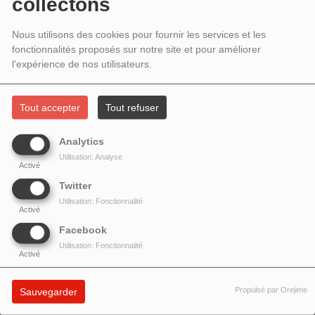
FABRICE MASERA POUR LE
collectons
FESTIVAL DE CANNES 2026
Nous utilisons des cookies pour fournir les services et les
fonctionnalités proposés sur notre site et pour améliorer
l'expérience de nos utilisateurs.
Tout accepter
Tout refuser
Analytics
Utilisation: Analyse
Activé
Twitter
Utilisation: Fonctionnalité
Activé
Facebook
Utilisation: Fonctionnalité
Activé
Propulsé par Orejime
Sauvegarder
Notre collaborateur
Fabrice Masera
présente les films italiens ou situés en