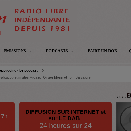
EMISSIONS
PODCASTS
FAIRE UN DON
appuccino - Le podcast
aloscopie, invités Migaso, Olivier Morin et Toni Salvatore
. . . .
DIFFUSION SUR INTERNET et
17h
-
sur LE DAB
:
24 heures sur 24