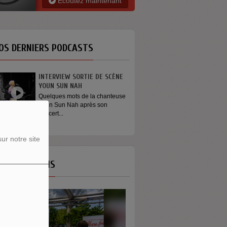
Ecoutez maintenant
OS DERNIERS PODCASTS
INTERVIEW SORTIE DE SCÈNE
YOUN SUN NAH
Quelques mots de la chanteuse
Youn Sun Nah après son
concert...
ur notre site
OS ÉMISSIONS