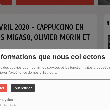
h
N
VRIL 2020 - CAPPUCCINO EN
ÉS MIGASO, OLIVIER MORIN ET
nformations que nous collectons
ns des cookies pour fournir les services et les fonctionnalités proposés s
iorer l'expérience de nos utilisateurs.
N
ter
Tout refuser
nalytics
ilisation: Analyse