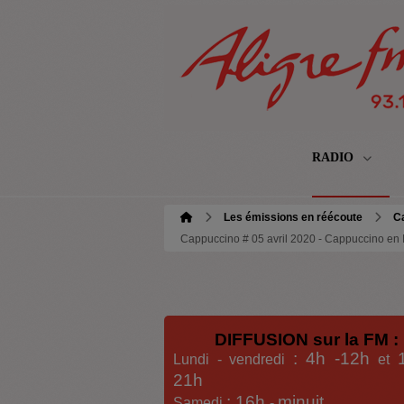
RADIO
Les émissions en réécoute
C
Cappuccino # 05 avril 2020 - Cappuccino en It
DIFFUSION sur la FM :
: 4h -12h
Lundi - vendredi
et
21h
: 16h
minuit
Samedi
-