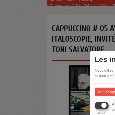
: 00h -
14h et 22h
4
Dimanche
-
CAPPUCCINO # 05 A
ITALOSCOPIE, INVIT
TONI SALVATORE
Les i
Nous utiliso
et pour amél
Tout accep
A
Ut
Activé