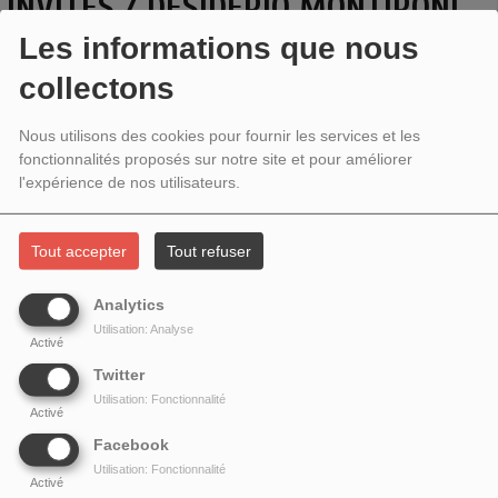
INVITÉS / DESIDERIO MONTIRONI,
Les informations que nous
AUTEUR ET NINA KARACOSTA,
collectons
COMÉDIENNE
Nous utilisons des cookies pour fournir les services et les
fonctionnalités proposés sur notre site et pour améliorer
l'expérience de nos utilisateurs.
Tout accepter
Tout refuser
Analytics
Utilisation: Analyse
Activé
Twitter
Utilisation: Fonctionnalité
Activé
Desiderio Montironi
présente son parcours d'auteur de
Facebook
Utilisation: Fonctionnalité
romans et pour le théâtre,
Nina Karacosta
présente son
Activé