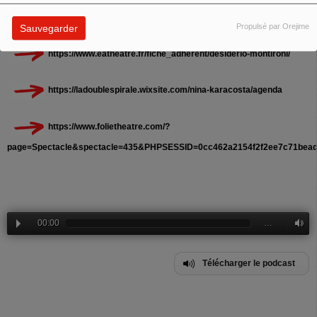
rôle dans
Gelsomina
de
Pierrette Dupoyet
d'après
La
Strada
de
Federico Fellini
à
la Folie Théâtre
Propulsé par Orejime
Sauvegarder
https://www.eatheatre.fr/fiche_adherent/desiderio-montironi/
https://ladoublespirale.wixsite.com/nina-karacosta/agenda
https://www.folietheatre.com/?
page=Spectacle&spectacle=435&PHPSESSID=0cc462a2154f2f2ee7c71bea
00:00
…
Télécharger le podcast