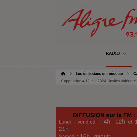
RADIO
Les émissions en réécoute
C
Cappuccino # 12 mai 2024 - invités Valérie 
DIFFUSION sur la FM :
: 4h -12h
Lundi - vendredi
et
21h
: 16h
minuit
Samedi
-