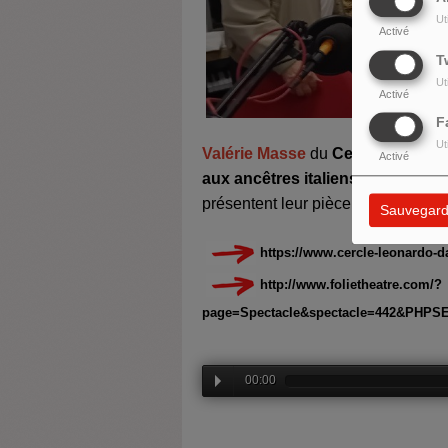
Ut
Activé
T
Ut
Activé
F
Ut
Valérie Masse
du
Cercle Leonard
Activé
aux ancêtres italiens
et
Vanessa 
présentent leur pièce
Sfumato, La
Sauvegard
https://www.cercle-leonardo-
http://www.folietheatre.com/?
page=Spectacle&spectacle=442&PHPSE
00:00