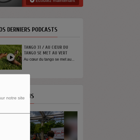
Ecoutez maintenant
OS DERNIERS PODCASTS
TANGO 31 / AU CŒUR DU
TANGO SE MET AU VERT
Au cœur du tango se met au...
OS ÉMISSIONS
ur notre site