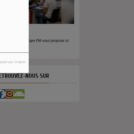
ORS LES MURS
icros baladeurs Aligre FM vous propose ici
'écouter des...
pulsé par Orejime
ETROUVEZ-NOUS SUR