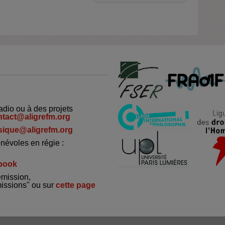
adio ou à des projets
ntact@aligrefm.org
ique@aligrefm.org
névoles en régie :
book
émission,
missions" ou sur
cette page