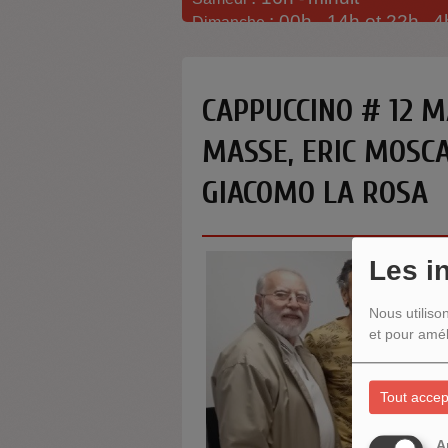
: 00h -
14h et 22h
4
Dimanche
-
CAPPUCCINO # 12 MA
MASSE, ERIC MOSCA
GIACOMO LA ROSA
Les i
Nous utiliso
et pour amél
Tout accep
A