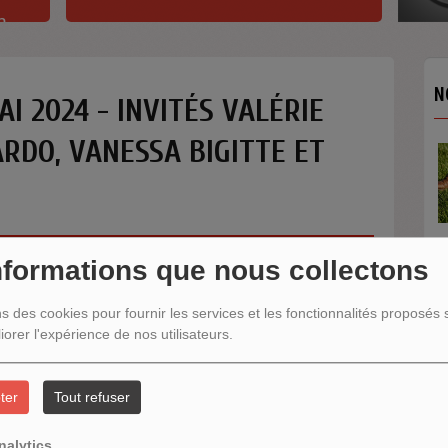
h
N
I 2024 - INVITÉS VALÉRIE
RDO, VANESSA BIGITTE ET
nformations que nous collectons
N
ns des cookies pour fournir les services et les fonctionnalités proposés s
iorer l'expérience de nos utilisateurs.
ter
Tout refuser
nalytics