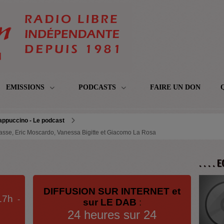
EMISSIONS
PODCASTS
FAIRE UN DON
appuccino - Le podcast
Masse, Eric Moscardo, Vanessa Bigitte et Giacomo La Rosa
. . . .
DIFFUSION SUR INTERNET et
17h
-
sur LE DAB
:
24 heures sur 24