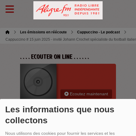
Les émissions en réécoute
Cappuccino - Le podcast
Cappuccino # 15 juin 2025 - invité Johann Crochet spécialiste du football italie
. . . . ECOUTER ON LINE . . . . . .
Ecoutez maintenant
Les informations que nous
collectons
CAPPUCCINO # 15 JUIN 2025 -
Nous utilisons des cookies pour fournir les services et les