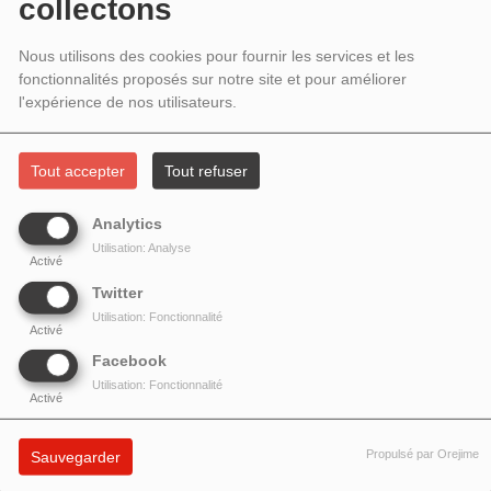
INVITÉES ANNA ANDREOTTI ET
collectons
MARGHERITA TREFOLONI DE LA CIE
Nous utilisons des cookies pour fournir les services et les
fonctionnalités proposés sur notre site et pour améliorer
LA MAGGESE
l'expérience de nos utilisateurs.
Tout accepter
Tout refuser
Analytics
Utilisation: Analyse
Activé
Twitter
Utilisation: Fonctionnalité
Activé
Facebook
Utilisation: Fonctionnalité
Activé
Propulsé par Orejime
Sauvegarder
Anna Andreotti
et
Margherita Trefoloni
présentent les activités de leur
compagnie de chants classiques
La Maggese
et leurs prochains concerts.