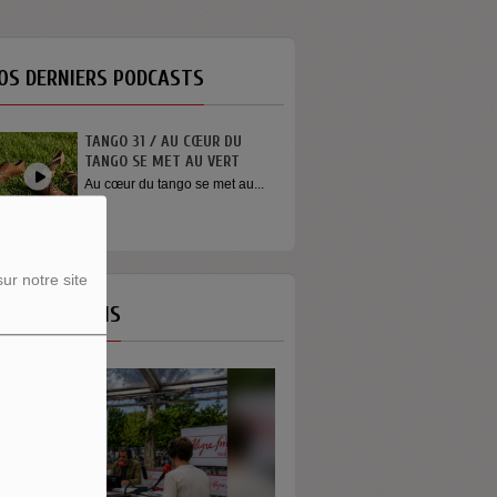
OS DERNIERS PODCASTS
TANGO 31 / AU CŒUR DU
TANGO SE MET AU VERT
Au cœur du tango se met au...
ur notre site
OS ÉMISSIONS