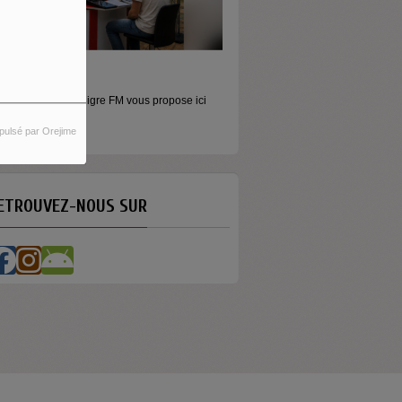
ORS LES MURS
icros baladeurs Aligre FM vous propose ici
'écouter des...
pulsé par Orejime
ETROUVEZ-NOUS SUR