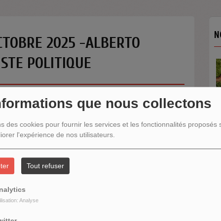
N
CTOBRE 2025 -ALBERTO
STE POLITIQUE
nformations que nous collectons
ns des cookies pour fournir les services et les fonctionnalités proposés s
iorer l'expérience de nos utilisateurs.
N
ter
Tout refuser
nalytics
ilisation: Analyse
witter