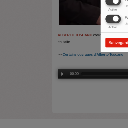
Ut
Activé
F
Ut
Activé
ALBERTO TOSCANO
commente l'actualité p
en Italie
Sauvegard
>>
Certains ouvrages d'Alberto Toscano
00:00