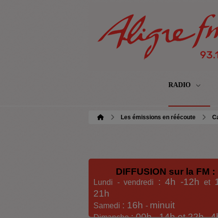
RADIO
Les émissions en réécoute
C
DIFFUSION sur la FM :
: 4h -12h
Lundi - vendredi
et
21h
: 16h
minuit
Samedi
-
: 00h -
14h et 22h
4
Dimanche
-