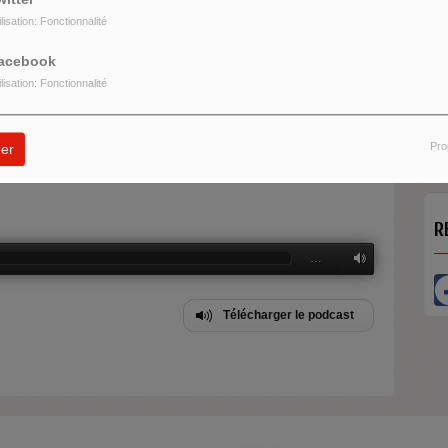
ilisation: Fonctionnalité
acebook
ilisation: Fonctionnalité
H
M
oltique française actuelle et fait un bilan du gouvernement
MELON
I
d
Pro
er
R
…
Télécharger le podcast