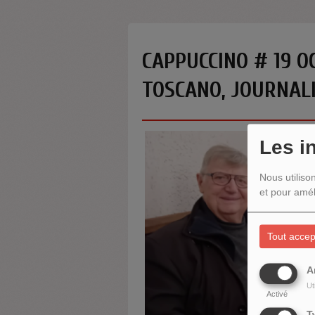
CAPPUCCINO # 19 O
TOSCANO, JOURNALI
Les i
Nous utiliso
et pour amél
Tout accep
A
Ut
Activé
T