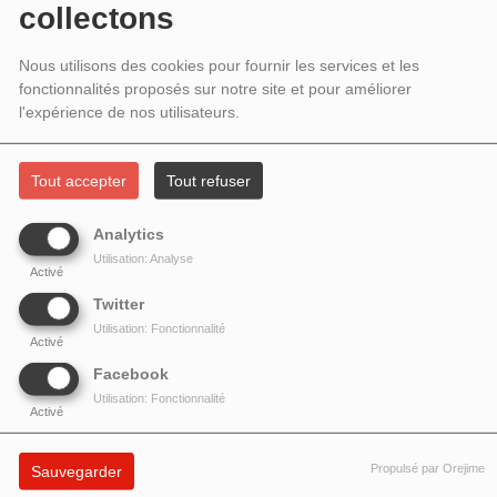
INVITÉ RAMBALDO DEGLI AZZONI
collectons
AVOGADRO POUR LE FESTIVAL
Nous utilisons des cookies pour fournir les services et les
CANZONI E PAROLE
fonctionnalités proposés sur notre site et pour améliorer
l'expérience de nos utilisateurs.
Tout accepter
Tout refuser
Analytics
Utilisation: Analyse
Activé
Twitter
Utilisation: Fonctionnalité
Activé
Facebook
Utilisation: Fonctionnalité
Activé
Rambaldo Degli Azzoni Avogadro
présente les nombreux
Propulsé par Orejime
événements du
festival
Canzoni e Parole 2024.
Sauvegarder