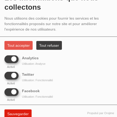
INVITÉS GHEMON ET ALAIN
collectons
UGHETTO
Nous utilisons des cookies pour fournir les services et les
fonctionnalités proposés sur notre site et pour améliorer
l'expérience de nos utilisateurs.
Tout accepter
Tout refuser
Analytics
Utilisation: Analyse
Activé
Twitter
Utilisation: Fonctionnalité
Activé
Facebook
Utilisation: Fonctionnalité
Activé
Invités le rappeur italien
Ghemon
et le réalisateur
Alain Ughetto
qui nous
présente son film d'animation
Interdit aux chiens et aux italiens
Propulsé par Orejime
Sauvegarder