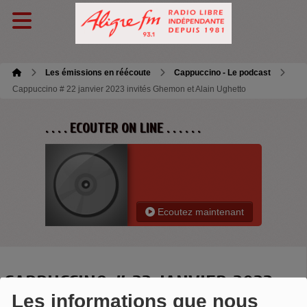
Les émissions en réécoute
Cappuccino - Le podcast
Cappuccino # 22 janvier 2023 invités Ghemon et Alain Ughetto
. . . . ECOUTER ON LINE . . . . . .
Ecoutez maintenant
CAPPUCCINO # 22 JANVIER 2023
Les informations que nous