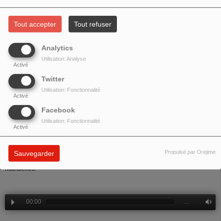
- ÉMISSION DE FIN D'ANNÉE
Tout accepter
Tout refuser
Analytics
Utilisation: Analyse
Activé
Twitter
Utilisation: Fonctionnalité
Activé
Facebook
Utilisation: Fonctionnalité
Activé
Propulsé par Orejime
Sauvegarder
Emission de fin d'année avec les chansons, annonces et rubriques
habituelles.
00:00
…