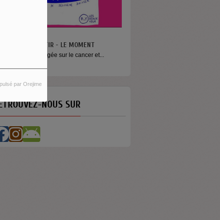
N VA PAS S’MENTIR - LE MOMENT
ne émission engagée sur le cancer et...
pulsé par Orejime
ETROUVEZ-NOUS SUR