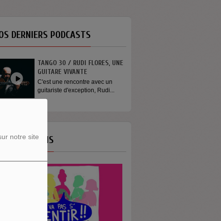
OS DERNIERS PODCASTS
TANGO 30 / RUDI FLORES, UNE
GUITARE VIVANTE
C'est une rencontre avec un
guitariste d'exception, Rudi...
ur notre site
OS ÉMISSIONS