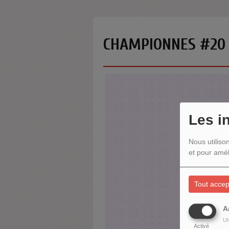
CHAMPIONNES #20 B
Les i
Nous utiliso
et pour amél
Tout accep
A
Ut
Activé