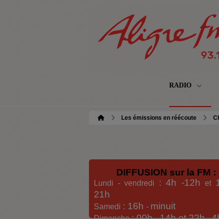
RADIO
Les émissions en réécoute
C
DIFFUSION sur la FM :
: 4h -12h
Lundi - vendredi
et
21h
: 16h
minuit
Samedi
-
: 00h -
14h et 22h
4
Dimanche
-