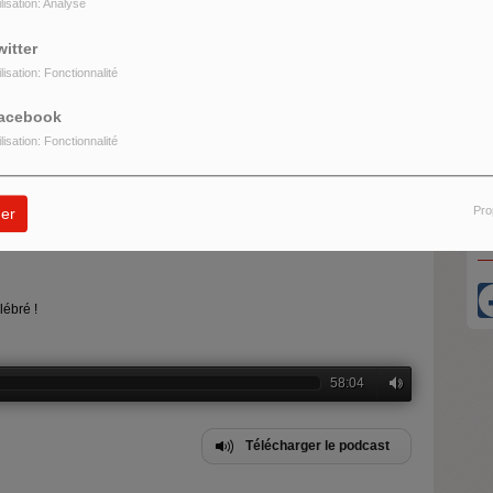
ilisation: Analyse
witter
ilisation: Fonctionnalité
O
raits de Légendes du sport Féminin.
acebook
U
ilisation: Fonctionnalité
, nous échangeons avec des invitées inspirantes, qui partagent leurs
Pro
er
R
tages, pour célébrer le talent et la détermination des sportives d’hier
élébré !
58:04
Télécharger le podcast