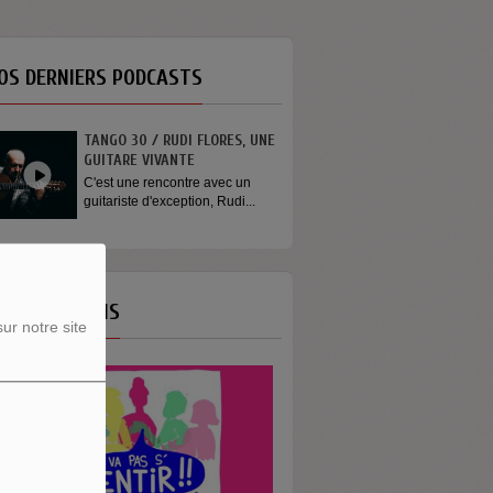
OS DERNIERS PODCASTS
TANGO 30 / RUDI FLORES, UNE
GUITARE VIVANTE
C'est une rencontre avec un
guitariste d'exception, Rudi...
OS ÉMISSIONS
ur notre site