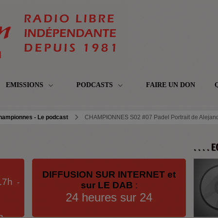
EMISSIONS
PODCASTS
FAIRE UN DON
hampionnes - Le podcast
CHAMPIONNES S02 #07 Padel Portrait de Alejand
. . . .
DIFFUSION SUR INTERNET et
17h
-
sur LE DAB
:
24 heures sur 24
h