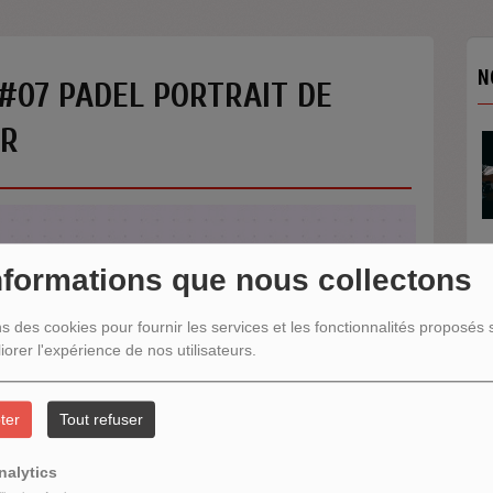
N
#07 PADEL PORTRAIT DE
AR
nformations que nous collectons
N
ns des cookies pour fournir les services et les fonctionnalités proposés s
iorer l'expérience de nos utilisateurs.
ter
Tout refuser
nalytics