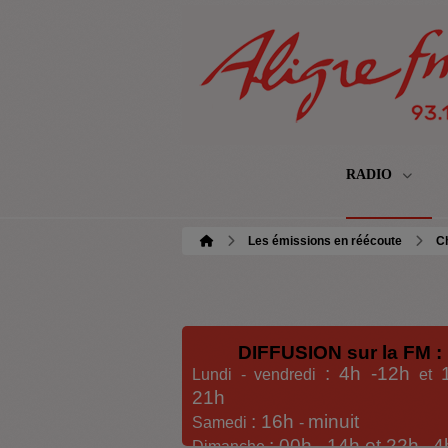
RADIO
Les émissions en réécoute
C
DIFFUSION sur la FM :
: 4h -12h
Lundi - vendredi
et
21h
: 16h
minuit
Samedi
-
: 00h -
14h et 22h
4
Dimanche
-