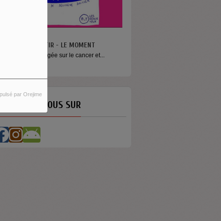
N VA PAS S’MENTIR - LE MOMENT
ne émission engagée sur le cancer et...
pulsé par Orejime
ETROUVEZ-NOUS SUR