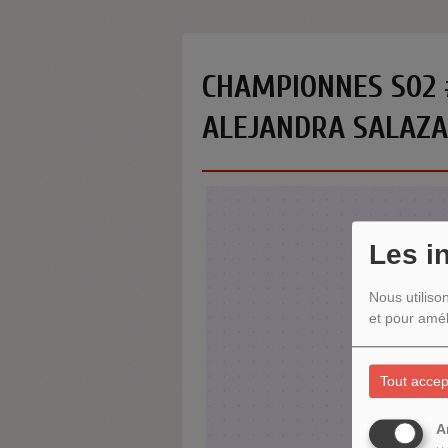
CHAMPIONNES S02 
ALEJANDRA SALAZ
Les i
Nous utiliso
et pour amél
Tout accep
A