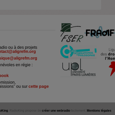
adio ou à des projets
ntact@aligrefm.org
ique@aligrefm.org
névoles en régie :
book
émission,
missions" ou sur
cette page
oKing
. RadioKing propose de
créer une webradio
facilement.
Mentions légales