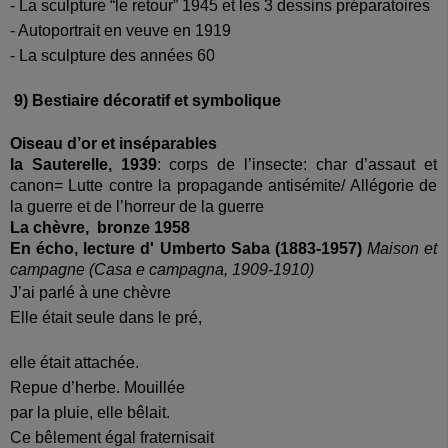
- La sculpture “le retour” 1945 et les 3 dessins préparatoires
- Autoportrait en veuve en 1919
- La sculpture des années 60
9) Bestiaire décoratif et symbolique
Oiseau d’or et inséparables
la Sauterelle, 1939
: corps de l’insecte: char d’assaut et
canon= Lutte contre la propagande antisémite/ Allégorie de
la guerre et de l’horreur de la guerre
La chèvre, bronze 1958
En écho, lecture d' Umberto Saba
(1883-1957)
Maison et
campagne (Casa e campagna, 1909-1910)
J’ai parlé à une chèvre
Elle était seule dans le pré,
elle était attachée.
Repue d’herbe. Mouillée
par la pluie, elle bêlait.
Ce bêlement égal fraternisait