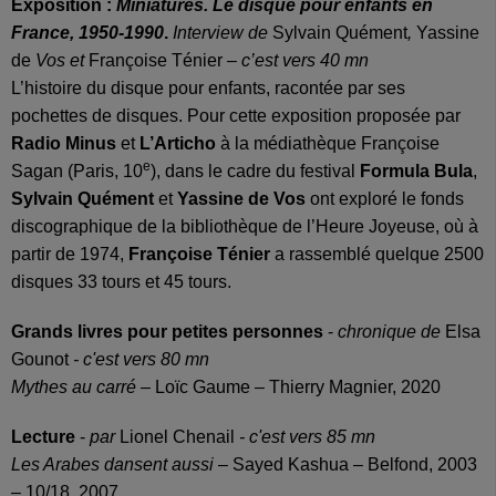
Exposition :
Miniatures. Le disque pour enfants en
France, 1950-1990
.
Interview de
Sylvain Quément
,
Yassine
de
Vos et
Françoise Ténier
– c’est vers 40 mn
L’histoire du disque pour enfants, racontée par ses
pochettes de disques. Pour cette exposition proposée par
Radio Minus
et
L’Articho
à la médiathèque Françoise
e
Sagan (Paris, 10
), dans le cadre du festival
Formula Bula
,
Sylvain Quément
et
Yassine de Vos
ont exploré le fonds
discographique de la bibliothèque de l’Heure Joyeuse, où à
partir de 1974,
Françoise Ténier
a rassemblé quelque 2500
disques 33 tours et 45 tours.
Grands livres pour petites personnes
-
chronique de
Elsa
Gounot
- c'est vers 80 mn
Mythes au carré
– Loïc Gaume – Thierry Magnier, 2020
Lecture
-
par
Lionel Chenail
- c'est vers 85 mn
Les Arabes dansent aussi
– Sayed Kashua – Belfond, 2003
– 10/18, 2007