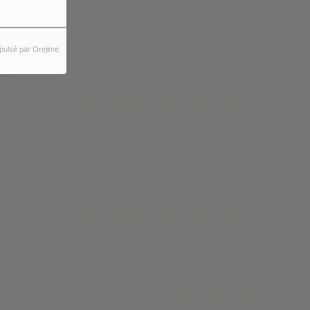
pulsé par Orejime