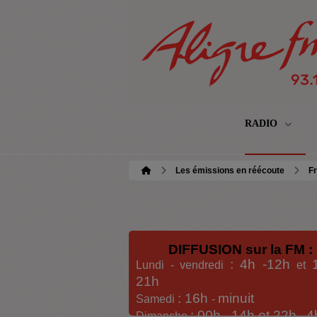
RADIO
Les émissions en réécoute
Fr
DIFFUSION sur la FM :
: 4h -12h
Lundi - vendredi
et
21h
: 16h
minuit
Samedi
-
: 00h -
14h et 22h
4
Dimanche
-