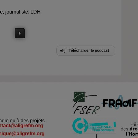
le
, journaliste, LDH
Télécharger le podcast
adio ou à des projets
ntact@aligrefm.org
ique@aligrefm.org