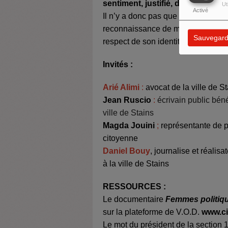
sentiment, justifié, d’être quel
Ut
Activé
Il n’y a donc pas que le combat contr
reconnaissance de multiples droits 
Sauvegard
respect de son identité plurielle.
Invités :
Arié Alimi
:
avocat de la ville de 
Jean Ruscio
:
écrivain public béné
ville de Stains
Magda Jouini
;
représentante de p
citoyenne
Daniel Bouy
,
journalise et réalis
à la ville de Stains
RESSOURCES :
Le documentaire
Femmes politiq
sur la plateforme de V.O.D.
www.c
Le mot du président de la section 