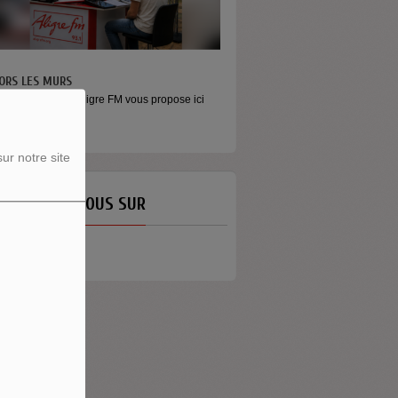
ORS LES MURS
icros baladeurs Aligre FM vous propose ici
'écouter des...
ur notre site
ETROUVEZ-NOUS SUR