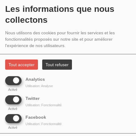
LES CITOYEN(NE)S PRENNENT LA
Les informations que nous
PAROLE # FRÉQUENCE DROITS # 26
collectons
JANVIER 2026
Nous utilisons des cookies pour fournir les services et les
fonctionnalités proposés sur notre site et pour améliorer
l'expérience de nos utilisateurs.
Tout accepter
Tout refuser
Analytics
Utilisation: Analyse
Activé
Twitter
Utilisation: Fonctionnalité
Activé
Facebook
La démocratie est en crise, mais si certains
Utilisation: Fonctionnalité
Activé
s'abstiennent, la majorité débat, crée, résiste...