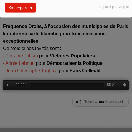
bref s'organise pour être associé aux décisions
Propulsé par Orejime
Sauvegarder
qui les concernent.
Fréquence Droits, à l'occasion des municipales de Paris
leur donne carte blanche pour trois émissions
exceptionnelles.
Ce mois ci nos invités sont :
- Floraine Jullian
pour
Victoires Populaires
- Annie Lahmer
pour
Démocratiser la Politique
- Jean Christophe Taghavi
pour
Paris Collectif
00:00
55:21
Télécharger le podcast